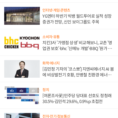
인터넷·게임·콘텐츠
YG엔터 하반기 빅뱅 월드투어로 실적 성장
증권가 전망, 신인 보이그룹도 주목
소비자·유통
치킨3사 '가맹점 상생' 비교해보니, 교촌 '영
업권 보호'·bhc '신메뉴 개발'·BBQ '원가 부
담'
화학·에너지
[김민정 기자의 '코스뽀'] 지엔씨에너지 AI 붐
에 비상발전기 호황, 안병철 친환경 에너지
발전전문기업 향한다
정치
[여론조사꽃] 민주당 당대표 선호도 정청래
30.5%·김민석 29.6%, 0.9%p 초접전
전자·전기·정보통신