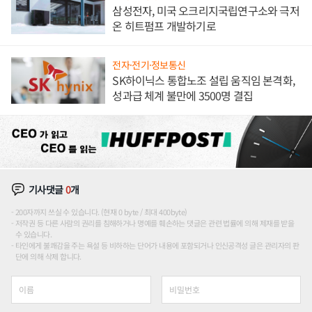
삼성전자, 미국 오크리지국립연구소와 극저
온 히트펌프 개발하기로
전자·전기·정보통신
SK하이닉스 통합노조 설립 움직임 본격화,
성과급 체계 불만에 3500명 결집
기사댓글
0
개
200자까지 쓰실 수 있습니다. (현재 0 byte / 최대 400byte)
저작권 등 다른 사람의 권리를 침해하거나 명예를 훼손하는 댓글은 관련 법률에 의해 제재를 받을
수 있습니다.
타인에게 불쾌감을 주는 욕설 등 비하하는 단어가 내용에 포함되거나 인신공격성 글은 관리자의 판
단에 의해 삭제 합니다.