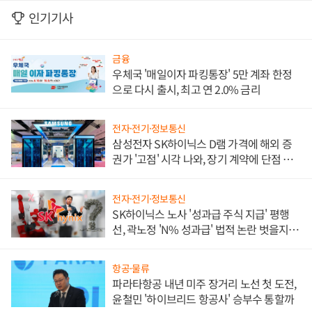
인기기사
금융
우체국 '매일이자 파킹통장' 5만 계좌 한정
으로 다시 출시, 최고 연 2.0% 금리
전자·전기·정보통신
삼성전자 SK하이닉스 D램 가격에 해외 증
권가 '고점' 시각 나와, 장기 계약에 단점 부
각
전자·전기·정보통신
SK하이닉스 노사 '성과급 주식 지급' 평행
선, 곽노정 'N% 성과급' 법적 논란 벗을지 주
목
항공·물류
파라타항공 내년 미주 장거리 노선 첫 도전,
윤철민 '하이브리드 항공사' 승부수 통할까