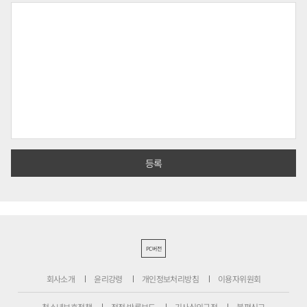
PC버전
회사소개
윤리강령
개인정보처리방침
이용자위원회
청소년보호정책
정정·반론보도
기사심의규정
불편신고