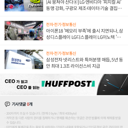
[AI 뭉쳐야 산다⑧] LG·엔비디아 '피지컬 AI'
동맹 강화, 구광모 제조·데이터·기술 결집
해 종합 로보틱스 기업으로
전자·전기·정보통신
아이폰18 '메모리 부족'에 출시 지연되나, 삼
성디스플레이 LG디스플레이 LG이노텍 '탈
애플' 수익 다각화 속도
전자·전기·정보통신
삼성전자 넷리스트와 특허분쟁 매듭, 5년 동
안 최대 1.3조 라이선스비 지급
기사댓글
0
개
200자까지 쓰실 수 있습니다. (현재 0 byte / 최대 400byte)
저작권 등 다른 사람의 권리를 침해하거나 명예를 훼손하는 댓글은 관련 법률에 의해 제재를 받을
수 있습니다.
타인에게 불쾌감을 주는 욕설 등 비하하는 단어가 내용에 포함되거나 인신공격성 글은 관리자의 판