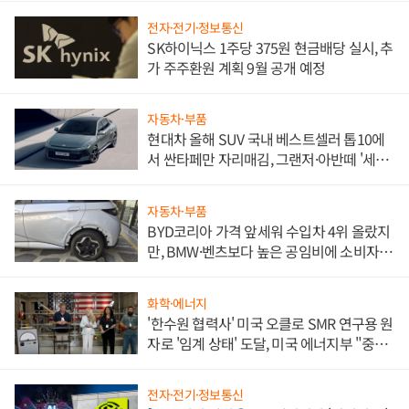
전자·전기·정보통신
SK하이닉스 1주당 375원 현금배당 실시, 추
가 주주환원 계획 9월 공개 예정
자동차·부품
현대차 올해 SUV 국내 베스트셀러 톱10에
서 싼타페만 자리매김, 그랜저·아반떼 '세단
쌍끌이'로 내수 방어
자동차·부품
BYD코리아 가격 앞세워 수입차 4위 올랐지
만, BMW·벤츠보다 높은 공임비에 소비자
불만 폭발
화학·에너지
'한수원 협력사' 미국 오클로 SMR 연구용 원
자로 '임계 상태' 도달, 미국 에너지부 "중요
한 이정표"
전자·전기·정보통신