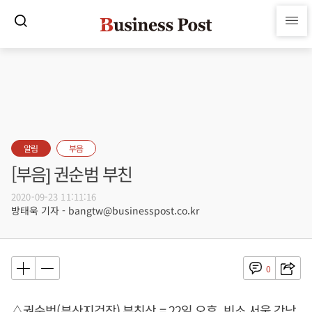
알림
부음
[부음] 권순범 부친
2020-09-23 11:11:16
방태욱 기자 - bangtw@businesspost.co.kr
0
△권순범(부산지검장) 부친상 = 22일 오후, 빈소 서울 강남