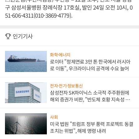
구 삼성서울병원 장례식장 17호실, 발인 24일 오전 10시, 0
51-606-4311(010-3869-4779).
인기기사
화학·에너지
로이터 "정제연료 3만 톤 한국에서 러시아
로 이동", 우크라이나의 공격에 수요 늘어
전자·전기·정보통신
삼성전자 SK하이닉스 소극적 주주환원에
해외 증권가 비판, "반도체 호황 지속성 의
문"
사회
미국 법원 "트럼프 정부 풍력 프로젝트 동결
조치는 위법", 해제 명령 내려