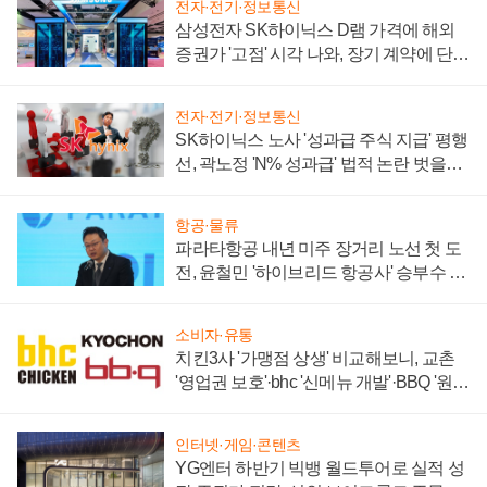
전자·전기·정보통신
삼성전자 SK하이닉스 D램 가격에 해외
증권가 '고점' 시각 나와, 장기 계약에 단점
부각
전자·전기·정보통신
SK하이닉스 노사 '성과급 주식 지급' 평행
선, 곽노정 'N% 성과급' 법적 논란 벗을지
주목
항공·물류
파라타항공 내년 미주 장거리 노선 첫 도
전, 윤철민 '하이브리드 항공사' 승부수 통
할까
소비자·유통
치킨3사 '가맹점 상생' 비교해보니, 교촌
'영업권 보호'·bhc '신메뉴 개발'·BBQ '원가
부담'
인터넷·게임·콘텐츠
YG엔터 하반기 빅뱅 월드투어로 실적 성