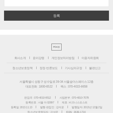
PC버전
회사소개
윤리강령
개인정보처리방침
이용자위원회
청소년보호정책
정정·반론보도
기사심의규정
불편신고
서울특별시 성동구 성수일로 39-34 서울숲더스페이스 12층
대표전화 : 1800-6522
팩스 : 070-4015-8658
편집국 : 070-4010-8512
사업본부 : 070-4010-7078
등록번호 : 서울 아 02897
제호 : 비즈니스포스트
등록일: 2013.11.13
발행·편집인 : 강석운
발행일자: 2013년 12월 2일
청소년보호책임자 : 강석운
ISSN : 2636-171X