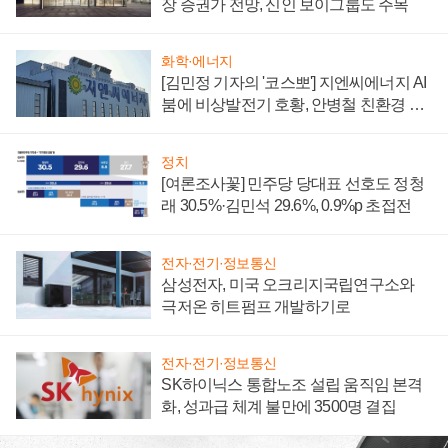
장 증권가 전망, 신인 보이그룹도 주목
화학·에너지
[김민정 기자의 '코스뽀'] 지엔씨에너지 AI
붐에 비상발전기 호황, 안병철 친환경 에
너지 발전전문기업 향한다
정치
[여론조사꽃] 민주당 당대표 선호도 정청
래 30.5%·김민석 29.6%, 0.9%p 초접전
전자·전기·정보통신
삼성전자, 미국 오크리지국립연구소와
극저온 히트펌프 개발하기로
전자·전기·정보통신
SK하이닉스 통합노조 설립 움직임 본격
화, 성과급 체계 불만에 3500명 결집