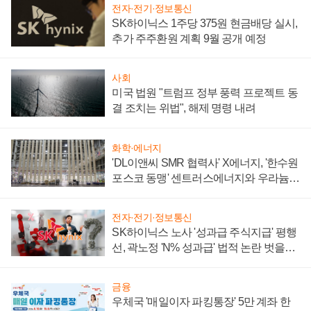
전자·전기·정보통신
SK하이닉스 1주당 375원 현금배당 실시,
추가 주주환원 계획 9월 공개 예정
사회
미국 법원 "트럼프 정부 풍력 프로젝트 동
결 조치는 위법", 해제 명령 내려
화학·에너지
'DL이앤씨 SMR 협력사' X에너지, '한수원
포스코 동맹' 센트러스에너지와 우라늄
계약 체결
전자·전기·정보통신
SK하이닉스 노사 '성과급 주식지급' 평행
선, 곽노정 'N% 성과급' 법적 논란 벗을지
주목
금융
우체국 '매일이자 파킹통장' 5만 계좌 한