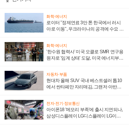
화학·에너지
로이터 "정제연료 3만 톤 한국에서 러시
아로 이동", 우크라이나의 공격에 수요 늘
어
화학·에너지
'한수원 협력사' 미국 오클로 SMR 연구용
원자로 '임계 상태' 도달, 미국 에너지부
"중요한 이정표"
자동차·부품
현대차 올해 SUV 국내 베스트셀러 톱10
에서 싼타페만 자리매김, 그랜저·아반떼
'세단 쌍끌이'로 내수 방어
전자·전기·정보통신
아이폰18 '메모리 부족'에 출시 지연되나,
삼성디스플레이 LG디스플레이 LG이노
텍 '탈애플' 수익 다각화 속도