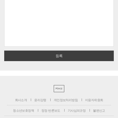
PC버전
회사소개
윤리강령
개인정보처리방침
이용자위원회
청소년보호정책
정정·반론보도
기사심의규정
불편신고