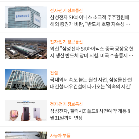
전자·전기·정보통신
삼성전자 SK하이닉스 소극적 주주환원에
해외 증권가 비판, "반도체 호황 지속성 의
문"
전자·전기·정보통신
외신 "삼성전자 SK하이닉스 중국 공장용 현
지 생산 반도체 장비 시험, 미국 수출통제 대
비"
건설
국내외서 속도 붙는 원전 사업, 삼성물산·현
대건설·대우건설에 다가오는 '약속의 시간'
전자·전기·정보통신
삼성전자, 갤럭시Z 폴드8 사전예약 개통 8
월31일까지 연장
자동차·부품