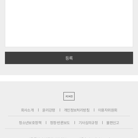
PC버전
회사소개
윤리강령
개인정보처리방침
이용자위원회
청소년보호정책
정정·반론보도
기사심의규정
불편신고