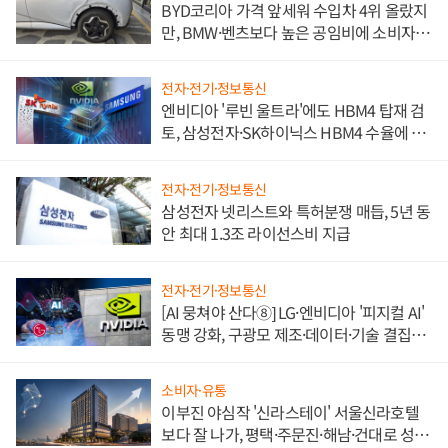
BYD코리아 가격 앞세워 수입차 4위 올랐지
만, BMW·벤츠보다 높은 공임비에 소비자
불만 폭발
전자·전기·정보통신
엔비디아 '루빈 울트라'에도 HBM4 탑재 검
토, 삼성전자·SK하이닉스 HBM4 수율에 주
도권 갈린다
전자·전기·정보통신
삼성전자 넷리스트와 특허분쟁 매듭, 5년 동
안 최대 1.3조 라이선스비 지급
전자·전기·정보통신
[AI 뭉쳐야 산다⑧] LG·엔비디아 '피지컬 AI'
동맹 강화, 구광모 제조·데이터·기술 결집
해 종합 로보틱스 기업으로
소비자·유통
이부진 야심작 '신라스테이' 서울신라호텔
보다 잘 나가, 평택·주문진·해남·건대로 성