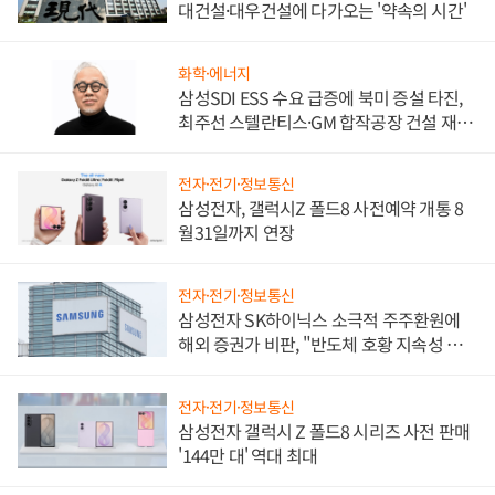
대건설·대우건설에 다가오는 '약속의 시간'
화학·에너지
삼성SDI ESS 수요 급증에 북미 증설 타진,
최주선 스텔란티스·GM 합작공장 건설 재추
진하나
전자·전기·정보통신
삼성전자, 갤럭시Z 폴드8 사전예약 개통 8
월31일까지 연장
전자·전기·정보통신
삼성전자 SK하이닉스 소극적 주주환원에
해외 증권가 비판, "반도체 호황 지속성 의
문"
전자·전기·정보통신
삼성전자 갤럭시 Z 폴드8 시리즈 사전 판매
'144만 대' 역대 최대