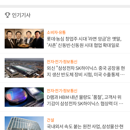
인기기사
소비자·유통
롯데·농심 창업주 시대 '라면 앙금'은 옛말,
'사촌' 신동빈·신동원 시대 협업 확대일로
전자·전기·정보통신
외신 "삼성전자 SK하이닉스 중국 공장용 현
지 생산 반도체 장비 시험, 미국 수출통제 대
비"
전자·전기·정보통신
D램과 HBM 내년 물량도 '품절', 고객사 위
기감이 삼성전자 SK하이닉스 협상력 더 키
워
건설
국내외서 속도 붙는 원전 사업, 삼성물산·현