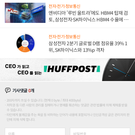
전자·전기·정보통신
엔비디아 '루빈 울트라'에도 HBM4 탑재 검
토, 삼성전자·SK하이닉스 HBM4 수율에 주
도권 갈린다
전자·전기·정보통신
삼성전자 2분기 글로벌 D램 점유율 39% 1
위, SK하이닉스와 13%p 격차
기사댓글
0
개
200자까지 쓰실 수 있습니다. (현재 0 byte / 최대 400byte)
저작권 등 다른 사람의 권리를 침해하거나 명예를 훼손하는 댓글은 관련 법률에 의해 제재를 받을
수 있습니다.
타인에게 불쾌감을 주는 욕설 등 비하하는 단어가 내용에 포함되거나 인신공격성 글은 관리자의 판
단에 의해 삭제 합니다.