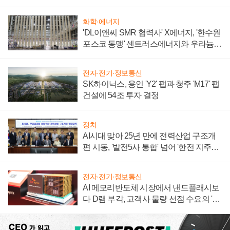
텍 '탈애플' 수익 다각화 속도
화학·에너지
'DL이앤씨 SMR 협력사' X에너지, '한수원
포스코 동맹' 센트러스에너지와 우라늄
계약 체결
전자·전기·정보통신
SK하이닉스, 용인 'Y2' 팹과 청주 'M17' 팹
건설에 54조 투자 결정
정치
AI시대 맞아 25년 만에 전력산업 구조개
편 시동, '발전5사 통합' 넘어 '한전 지주사'
재편론도
전자·전기·정보통신
AI 메모리반도체 시장에서 낸드플래시보
다 D램 부각, 고객사 물량 선점 수요의 '우
선순위'