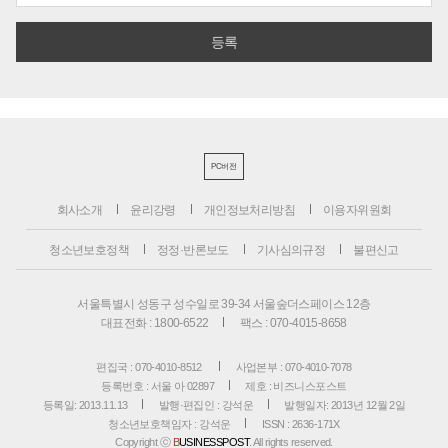
PC버전
회사소개
윤리강령
개인정보처리방침
이용자위원회
청소년보호정책
정정·반론보도
기사심의규정
불편신고
서울특별시 성동구 성수일로 39-34 서울숲더스페이스 12층
대표전화 : 1800-6522
팩스 : 070-4015-8658
편집국 : 070-4010-8512
사업본부 : 070-4010-7078
등록번호 : 서울 아 02897
제호 : 비즈니스포스트
등록일: 2013.11.13
발행·편집인 : 강석운
발행일자: 2013년 12월 2일
청소년보호책임자 : 강석운
ISSN : 2636-171X
Copyright ⓒ
B
USINESSPOST
. All rights reserved.