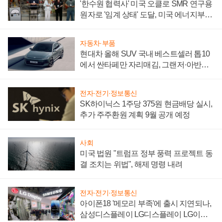
'한수원 협력사' 미국 오클로 SMR 연구용
원자로 '임계 상태' 도달, 미국 에너지부
"중요한 이정표"
자동차·부품
현대차 올해 SUV 국내 베스트셀러 톱10
에서 싼타페만 자리매김, 그랜저·아반떼
'세단 쌍끌이'로 내수 방어
전자·전기·정보통신
SK하이닉스 1주당 375원 현금배당 실시,
추가 주주환원 계획 9월 공개 예정
사회
미국 법원 "트럼프 정부 풍력 프로젝트 동
결 조치는 위법", 해제 명령 내려
전자·전기·정보통신
아이폰18 '메모리 부족'에 출시 지연되나,
삼성디스플레이 LG디스플레이 LG이노