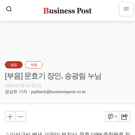
알림
부음
[부음] 문효기 장인, 송광림 누님
2020-07-29 10:32:13
장상유 기자 - jsyblack@businesspost.co.kr
0
△이석근씨 별세, 이정미 부친상, 문효기(BK종합물류 전