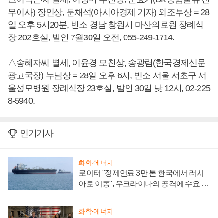
무이사) 장인상, 문채석(아시아경제 기자) 외조부상 = 28
일 오후 5시20분, 빈소 경남 창원시 마산의료원 장례식
장 202호실, 발인 7월30일 오전, 055-249-1714.
△송혜자씨 별세, 이윤경 모친상, 송광림(한국경제신문
광고국장) 누님상 = 28일 오후 6시, 빈소 서울 서초구 서
울성모병원 장례식장 23호실, 발인 30일 낮 12시, 02-225
8-5940.
인기기사
화학·에너지
로이터 "정제연료 3만 톤 한국에서 러시
아로 이동", 우크라이나의 공격에 수요 늘
어
화학·에너지