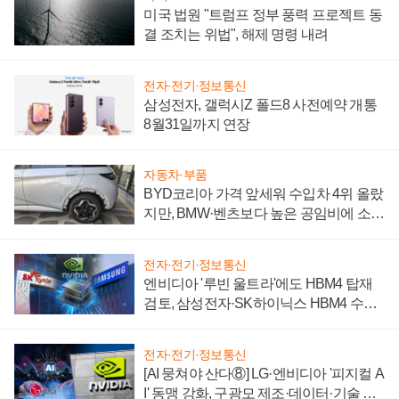
미국 법원 "트럼프 정부 풍력 프로젝트 동
결 조치는 위법", 해제 명령 내려
전자·전기·정보통신
삼성전자, 갤럭시Z 폴드8 사전예약 개통
8월31일까지 연장
자동차·부품
BYD코리아 가격 앞세워 수입차 4위 올랐
지만, BMW·벤츠보다 높은 공임비에 소비
자 불만 폭발
전자·전기·정보통신
엔비디아 '루빈 울트라'에도 HBM4 탑재
검토, 삼성전자·SK하이닉스 HBM4 수율
에 주도권 갈린다
전자·전기·정보통신
[AI 뭉쳐야 산다⑧] LG·엔비디아 '피지컬 A
I' 동맹 강화, 구광모 제조·데이터·기술 결