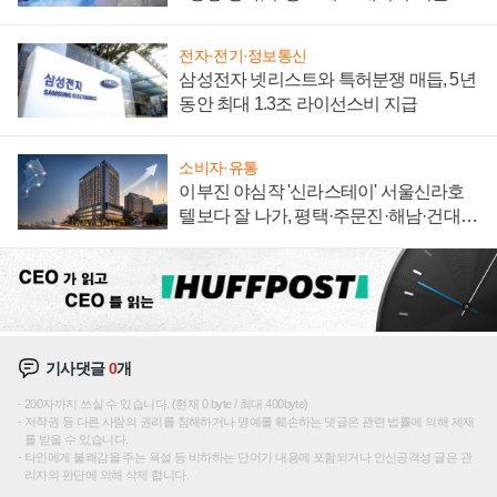
집해 종합 로보틱스 기업으로
전자·전기·정보통신
삼성전자 넷리스트와 특허분쟁 매듭, 5년
동안 최대 1.3조 라이선스비 지급
소비자·유통
이부진 야심작 '신라스테이' 서울신라호
텔보다 잘 나가, 평택·주문진·해남·건대로
성장판 더 넓힌다
기사댓글
0
개
200자까지 쓰실 수 있습니다. (현재 0 byte / 최대 400byte)
저작권 등 다른 사람의 권리를 침해하거나 명예를 훼손하는 댓글은 관련 법률에 의해 제재
를 받을 수 있습니다.
타인에게 불쾌감을 주는 욕설 등 비하하는 단어가 내용에 포함되거나 인신공격성 글은 관
리자의 판단에 의해 삭제 합니다.