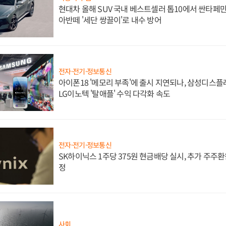
현대차 올해 SUV 국내 베스트셀러 톱10에서 싼타페만
아반떼 '세단 쌍끌이'로 내수 방어
전자·전기·정보통신
아이폰18 '메모리 부족'에 출시 지연되나, 삼성디스
LG이노텍 '탈애플' 수익 다각화 속도
전자·전기·정보통신
SK하이닉스 1주당 375원 현금배당 실시, 추가 주주환
정
사회