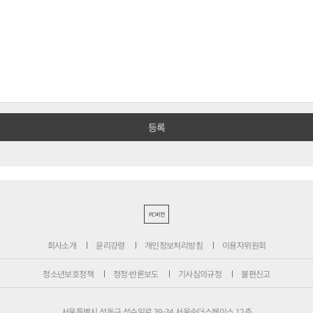
PC버전
회사소개
윤리강령
개인정보처리방침
이용자위원회
청소년보호정책
정정·반론보도
기사심의규정
불편신고
서울특별시 성동구 성수일로 39-34 서울숲더스페이스 12층