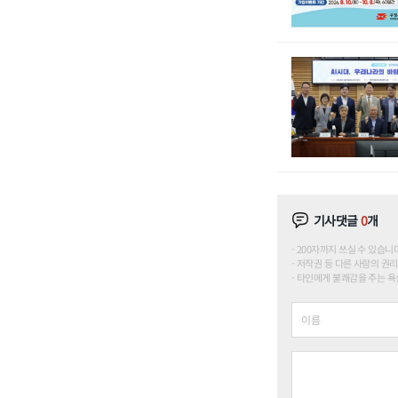
기사댓글
0
개
200자까지 쓰실 수 있습니다. (
저작권 등 다른 사람의 권리
타인에게 불쾌감을 주는 욕설