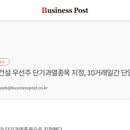
공시
건설 우선주 단기과열종목 지정, 10거래일간 단
2
rk@businesspost.co.kr
가 단기과열종목으로 지정됐다.