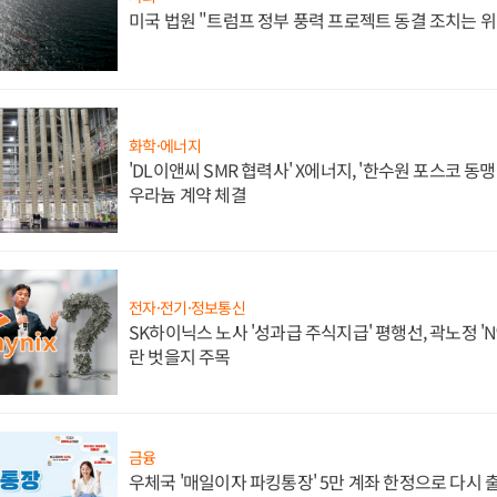
미국 법원 "트럼프 정부 풍력 프로젝트 동결 조치는 위
화학·에너지
'DL이앤씨 SMR 협력사' X에너지, '한수원 포스코 
우라늄 계약 체결
전자·전기·정보통신
SK하이닉스 노사 '성과급 주식지급' 평행선, 곽노정 'N
란 벗을지 주목
금융
우체국 '매일이자 파킹통장' 5만 계좌 한정으로 다시 출시