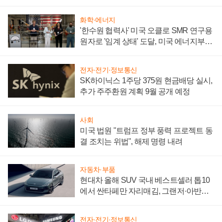
어
화학·에너지
'한수원 협력사' 미국 오클로 SMR 연구용
원자로 '임계 상태' 도달, 미국 에너지부
"중요한 이정표"
전자·전기·정보통신
SK하이닉스 1주당 375원 현금배당 실시,
추가 주주환원 계획 9월 공개 예정
사회
미국 법원 "트럼프 정부 풍력 프로젝트 동
결 조치는 위법", 해제 명령 내려
자동차·부품
현대차 올해 SUV 국내 베스트셀러 톱10
에서 싼타페만 자리매김, 그랜저·아반떼
'세단 쌍끌이'로 내수 방어
전자·전기·정보통신