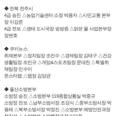
◆ 전북 전주시
4급 승진 △농업기술센터 소장 박용자 △시민교통 본부
장 이강준
4급 전보 △생태 도시국장 송방원 △맑은 물 사업본부장
장변호
◆ 쿠키뉴스
취재본부 △정치팀장 조진수 △경제팀장 김태구 △건강
생활팀장 조민규 △게임&스포츠팀장 문대찬 △특별취
재팀장 민수미
몬스터랩 △랩장 김양균
◆ 울산소방본부
소방정 승진 △소방본부 119종합상황실 박중규
소방정 전보 △남부소방서장 조강식 △중부소방서장 박
용래 △북부소방서장 박정진 △소방본부 예방안전과장