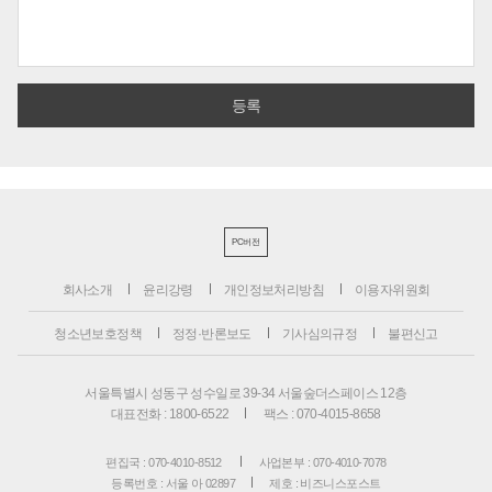
PC버전
회사소개
윤리강령
개인정보처리방침
이용자위원회
청소년보호정책
정정·반론보도
기사심의규정
불편신고
서울특별시 성동구 성수일로 39-34 서울숲더스페이스 12층
대표전화 : 1800-6522
팩스 : 070-4015-8658
편집국 : 070-4010-8512
사업본부 : 070-4010-7078
등록번호 : 서울 아 02897
제호 : 비즈니스포스트