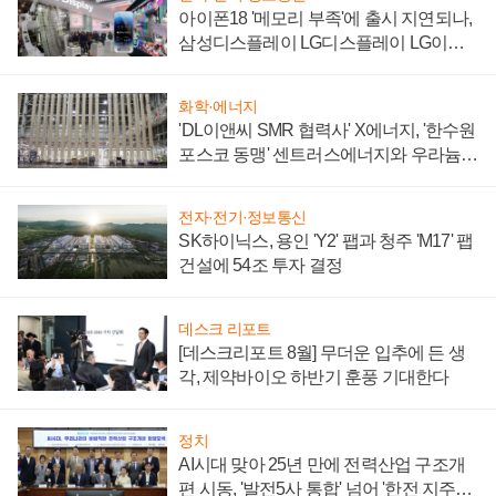
아이폰18 '메모리 부족'에 출시 지연되나,
삼성디스플레이 LG디스플레이 LG이노
텍 '탈애플' 수익 다각화 속도
화학·에너지
'DL이앤씨 SMR 협력사' X에너지, '한수원
포스코 동맹' 센트러스에너지와 우라늄
계약 체결
전자·전기·정보통신
SK하이닉스, 용인 'Y2' 팹과 청주 'M17' 팹
건설에 54조 투자 결정
데스크 리포트
[데스크리포트 8월] 무더운 입추에 든 생
각, 제약바이오 하반기 훈풍 기대한다
정치
AI시대 맞아 25년 만에 전력산업 구조개
편 시동, '발전5사 통합' 넘어 '한전 지주사'