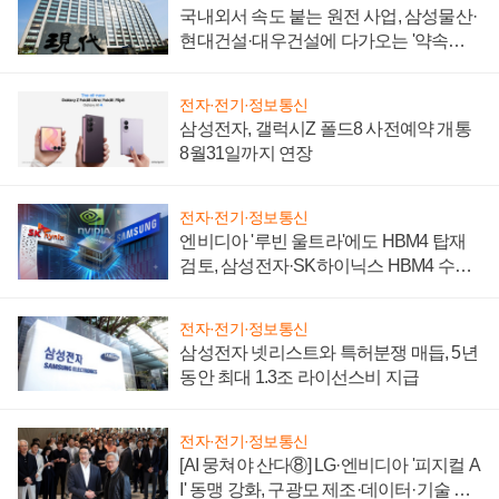
국내외서 속도 붙는 원전 사업, 삼성물산·
현대건설·대우건설에 다가오는 '약속의
시간'
전자·전기·정보통신
삼성전자, 갤럭시Z 폴드8 사전예약 개통
8월31일까지 연장
전자·전기·정보통신
엔비디아 '루빈 울트라'에도 HBM4 탑재
검토, 삼성전자·SK하이닉스 HBM4 수율
에 주도권 갈린다
전자·전기·정보통신
삼성전자 넷리스트와 특허분쟁 매듭, 5년
동안 최대 1.3조 라이선스비 지급
전자·전기·정보통신
[AI 뭉쳐야 산다⑧] LG·엔비디아 '피지컬 A
I' 동맹 강화, 구광모 제조·데이터·기술 결