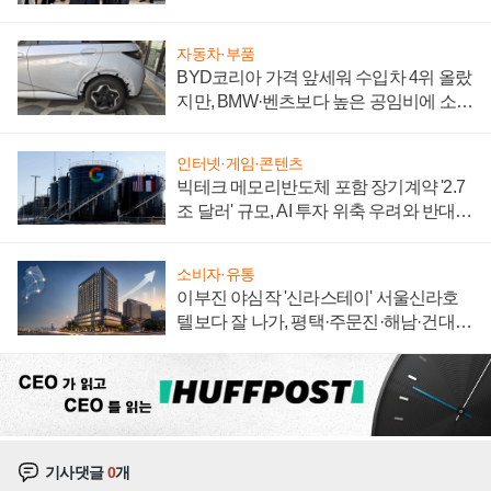
집해 종합 로보틱스 기업으로
자동차·부품
BYD코리아 가격 앞세워 수입차 4위 올랐
지만, BMW·벤츠보다 높은 공임비에 소비
자 불만 폭발
인터넷·게임·콘텐츠
빅테크 메모리반도체 포함 장기계약 '2.7
조 달러' 규모, AI 투자 위축 우려와 반대
신호
소비자·유통
이부진 야심작 '신라스테이' 서울신라호
텔보다 잘 나가, 평택·주문진·해남·건대로
성장판 더 넓힌다
기사댓글
0
개