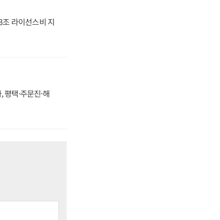
.3조 라이선스비 지
, 평택·주문진·해