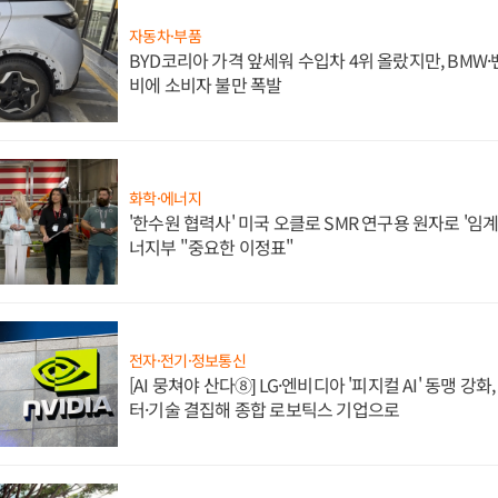
자동차·부품
BYD코리아 가격 앞세워 수입차 4위 올랐지만, BMW
비에 소비자 불만 폭발
화학·에너지
'한수원 협력사' 미국 오클로 SMR 연구용 원자로 '임계 
너지부 "중요한 이정표"
전자·전기·정보통신
[AI 뭉쳐야 산다⑧] LG·엔비디아 '피지컬 AI' 동맹 강
터·기술 결집해 종합 로보틱스 기업으로