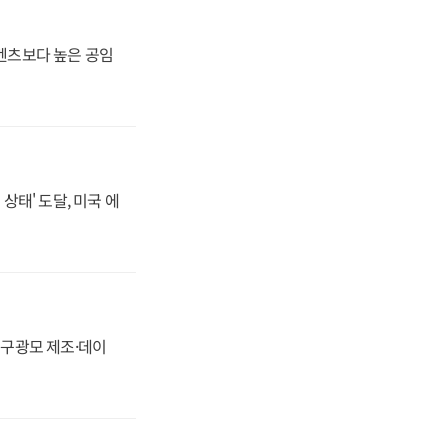
·벤츠보다 높은 공임
상태' 도달, 미국 에
화, 구광모 제조·데이