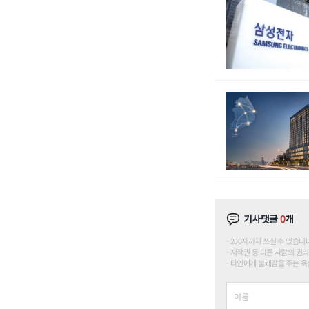
기사댓글
0
개
200자까지 쓰실 수 있습니다. (
저작권 등 다른 사람의 권리
타인에게 불쾌감을 주는 욕설