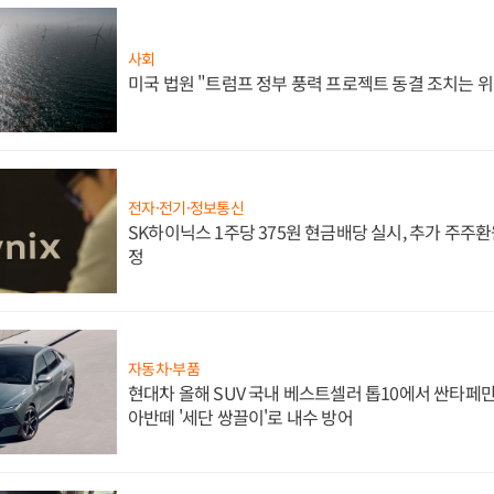
사회
미국 법원 "트럼프 정부 풍력 프로젝트 동결 조치는 위
전자·전기·정보통신
SK하이닉스 1주당 375원 현금배당 실시, 추가 주주환
정
자동차·부품
현대차 올해 SUV 국내 베스트셀러 톱10에서 싼타페만
아반떼 '세단 쌍끌이'로 내수 방어