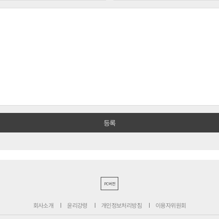
PC버전
회사소개
윤리강령
개인정보처리방침
이용자위원회