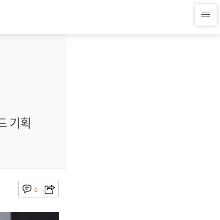
드 기획
0