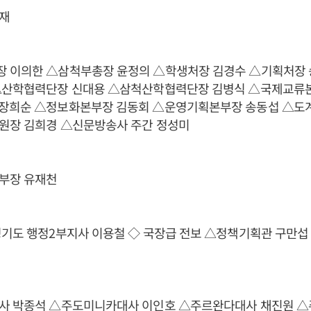
재
 이의한 △삼척부총장 윤정의 △학생처장 김경수 △기획처장
△산학협력단장 신대용 △삼척산학협력단장 김병식 △국제교류본
장희순 △정보화본부장 김동회 △운영기획본부장 송동섭 △도
원장 김희경 △신문방송사 주간 정성미
부장 유재천
경기도 행정2부지사 이용철 ◇ 국장급 전보 △정책기획관 구만
사 박종석 △주도미니카대사 이인호 △주르완다대사 채진원 