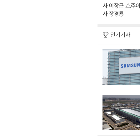
사 이장근 △주
사 장경룡
인기기사