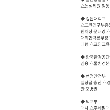
△논설위원 임동
◆ 강원대학교
△교육연구부총장
원처장 문태영 
대외협력본부장 
태형 △교양교육
◆ 한국환경공단
임용 △물환경본
◆ 행정안전부
실장급 승진 △
관 오병권
◆ 외교부
대사 △주네팔대