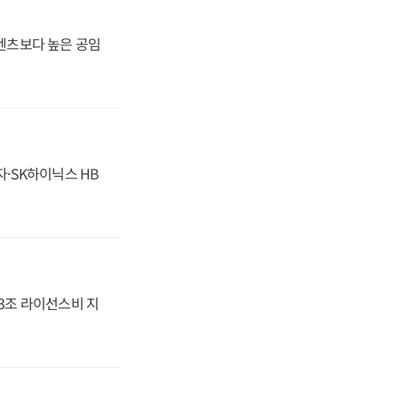
·벤츠보다 높은 공임
자·SK하이닉스 HB
.3조 라이선스비 지