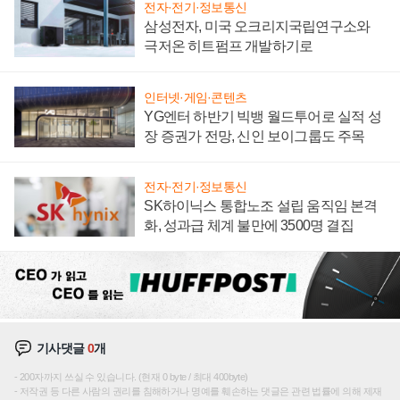
전자·전기·정보통신
삼성전자, 미국 오크리지국립연구소와
극저온 히트펌프 개발하기로
인터넷·게임·콘텐츠
YG엔터 하반기 빅뱅 월드투어로 실적 성
장 증권가 전망, 신인 보이그룹도 주목
전자·전기·정보통신
SK하이닉스 통합노조 설립 움직임 본격
화, 성과급 체계 불만에 3500명 결집
기사댓글
0
개
200자까지 쓰실 수 있습니다. (현재 0 byte / 최대 400byte)
저작권 등 다른 사람의 권리를 침해하거나 명예를 훼손하는 댓글은 관련 법률에 의해 제재