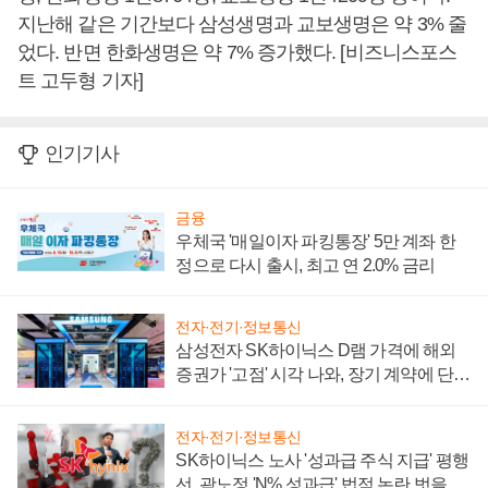
지난해 같은 기간보다 삼성생명과 교보생명은 약 3% 줄
었다. 반면 한화생명은 약 7% 증가했다. [비즈니스포스
트 고두형 기자]
인기기사
금융
우체국 '매일이자 파킹통장' 5만 계좌 한
정으로 다시 출시, 최고 연 2.0% 금리
전자·전기·정보통신
삼성전자 SK하이닉스 D램 가격에 해외
증권가 '고점' 시각 나와, 장기 계약에 단점
부각
전자·전기·정보통신
SK하이닉스 노사 '성과급 주식 지급' 평행
선, 곽노정 'N% 성과급' 법적 논란 벗을지