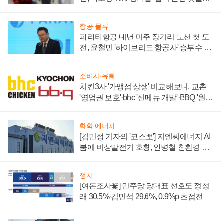
주목
항공·물류
파라타항공 내년 미주 장거리 노선 첫 도
전, 윤철민 '하이브리드 항공사' 승부수 통
할까
소비자·유통
치킨3사 '가맹점 상생' 비교해보니, 교촌
'영업권 보호'·bhc '신메뉴 개발'·BBQ '원가
부담'
화학·에너지
[김민정 기자의 '코스뽀'] 지엔씨에너지 AI
붐에 비상발전기 호황, 안병철 친환경 에
너지 발전전문기업 향한다
정치
[여론조사꽃] 민주당 당대표 선호도 정청
래 30.5%·김민석 29.6%, 0.9%p 초접전