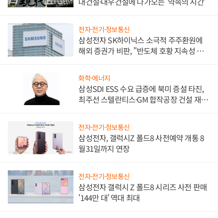
대건설·대우건설에 다가오는 '약속의 시간'
전자·전기·정보통신
삼성전자 SK하이닉스 소극적 주주환원에
해외 증권가 비판, "반도체 호황 지속성 의
문"
화학·에너지
삼성SDI ESS 수요 급증에 북미 증설 타진,
최주선 스텔란티스·GM 합작공장 건설 재추
진하나
전자·전기·정보통신
삼성전자, 갤럭시Z 폴드8 사전예약 개통 8
월31일까지 연장
전자·전기·정보통신
삼성전자 갤럭시 Z 폴드8 시리즈 사전 판매
'144만 대' 역대 최대