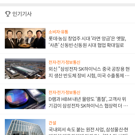
인기기사
소비자·유통
롯데·농심 창업주 시대 '라면 앙금'은 옛말,
'사촌' 신동빈·신동원 시대 협업 확대일로
전자·전기·정보통신
외신 "삼성전자 SK하이닉스 중국 공장용 현
지 생산 반도체 장비 시험, 미국 수출통제 대
비"
전자·전기·정보통신
D램과 HBM 내년 물량도 '품절', 고객사 위
기감이 삼성전자 SK하이닉스 협상력 더 키
워
건설
국내외서 속도 붙는 원전 사업, 삼성물산·현