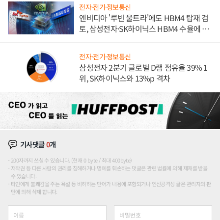
전자·전기·정보통신
엔비디아 '루빈 울트라'에도 HBM4 탑재 검
토, 삼성전자·SK하이닉스 HBM4 수율에 주
도권 갈린다
전자·전기·정보통신
삼성전자 2분기 글로벌 D램 점유율 39% 1
위, SK하이닉스와 13%p 격차
기사댓글
0
개
200자까지 쓰실 수 있습니다. (현재 0 byte / 최대 400byte)
저작권 등 다른 사람의 권리를 침해하거나 명예를 훼손하는 댓글은 관련 법률에 의해 제재를 받을
수 있습니다.
타인에게 불쾌감을 주는 욕설 등 비하하는 단어가 내용에 포함되거나 인신공격성 글은 관리자의 판
단에 의해 삭제 합니다.