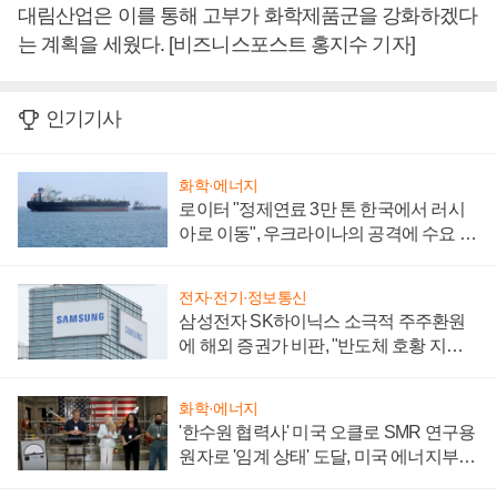
대림산업은 이를 통해 고부가 화학제품군을 강화하겠다
는 계획을 세웠다. [비즈니스포스트 홍지수 기자]
인기기사
화학·에너지
로이터 "정제연료 3만 톤 한국에서 러시
아로 이동", 우크라이나의 공격에 수요 늘
어
전자·전기·정보통신
삼성전자 SK하이닉스 소극적 주주환원
에 해외 증권가 비판, "반도체 호황 지속
성 의문"
화학·에너지
'한수원 협력사' 미국 오클로 SMR 연구용
원자로 '임계 상태' 도달, 미국 에너지부
"중요한 이정표"