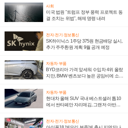
사회
미국 법원 "트럼프 정부 풍력 프로젝트 동
결 조치는 위법", 해제 명령 내려
전자·전기·정보통신
SK하이닉스 1주당 375원 현금배당 실시,
추가 주주환원 계획 9월 공개 예정
자동차·부품
BYD코리아 가격 앞세워 수입차 4위 올랐
지만, BMW·벤츠보다 높은 공임비에 소비
자 불만 폭발
자동차·부품
현대차 올해 SUV 국내 베스트셀러 톱10
에서 싼타페만 자리매김, 그랜저·아반떼
'세단 쌍끌이'로 내수 방어
전자·전기·정보통신
아이폰18 '메모리 부족'에 출시 지연되나,