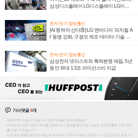
삼성디스플레이 LG디스플레이 LG이노
텍 '탈애플' 수익 다각화 속도
전자·전기·정보통신
[AI 뭉쳐야 산다⑧] LG·엔비디아 '피지컬 A
I' 동맹 강화, 구광모 제조·데이터·기술 결
집해 종합 로보틱스 기업으로
전자·전기·정보통신
삼성전자 넷리스트와 특허분쟁 매듭, 5년
동안 최대 1.3조 라이선스비 지급
기사댓글
0
개
200자까지 쓰실 수 있습니다. (현재 0 byte / 최대 400byte)
저작권 등 다른 사람의 권리를 침해하거나 명예를 훼손하는 댓글은 관련 법률에 의해 제재
를 받을 수 있습니다.
타인에게 불쾌감을 주는 욕설 등 비하하는 단어가 내용에 포함되거나 인신공격성 글은 관