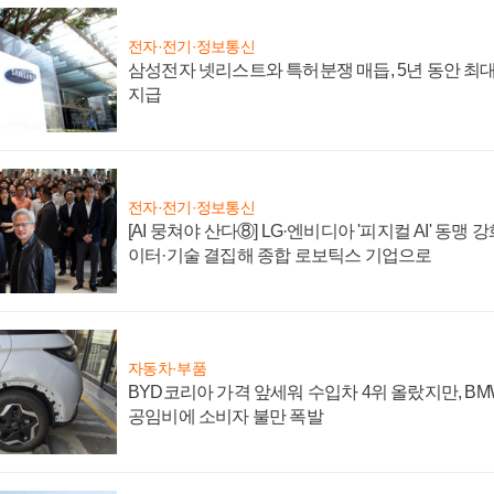
전자·전기·정보통신
삼성전자 넷리스트와 특허분쟁 매듭, 5년 동안 최대
지급
전자·전기·정보통신
[AI 뭉쳐야 산다⑧] LG·엔비디아 '피지컬 AI' 동맹 
이터·기술 결집해 종합 로보틱스 기업으로
자동차·부품
BYD코리아 가격 앞세워 수입차 4위 올랐지만, B
공임비에 소비자 불만 폭발