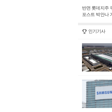
반면 롯데지주 우
포스트 박안나 
인기기사