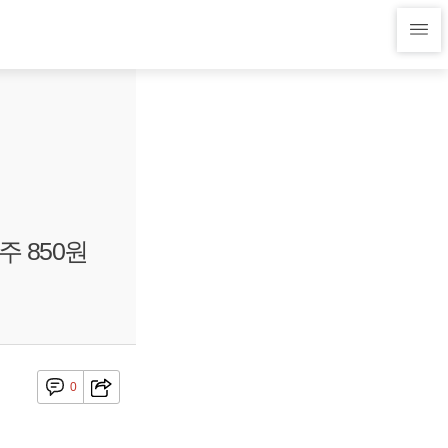
주 850원
0