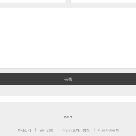
PC버전
회사소개
윤리강령
개인정보처리방침
이용자위원회