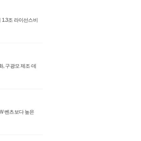
 1.3조 라이선스비
강화, 구광모 제조·데
MW·벤츠보다 높은