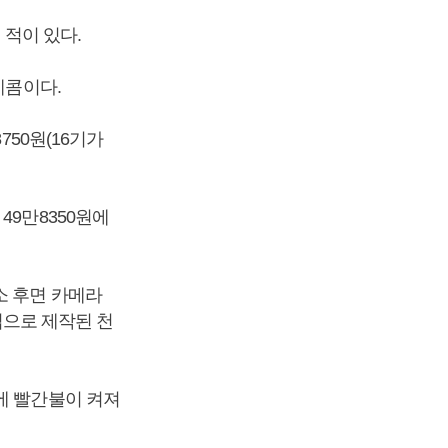
 적이 있다.
레콤이다.
750원(16기가
49만8350원에
화소 후면 카메라
작업으로 제작된 천
에 빨간불이 켜져