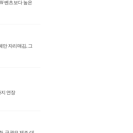
MW·벤츠보다 높은
페만 자리매김, 그
까지 연장
강화, 구광모 제조·데