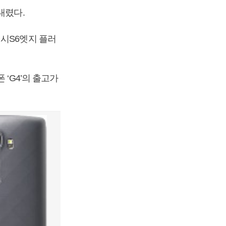
내렸다.
럭시S6엣지 플러
‘G4’의 출고가