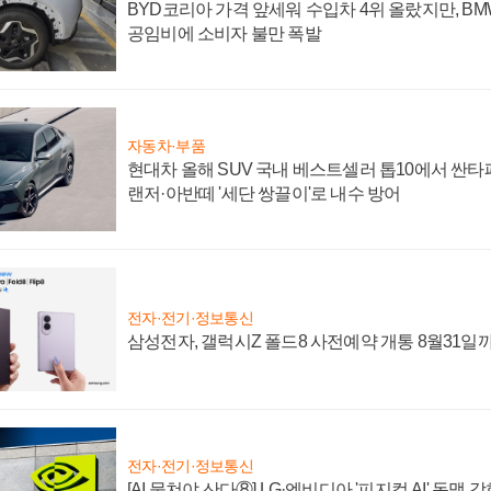
BYD코리아 가격 앞세워 수입차 4위 올랐지만, B
공임비에 소비자 불만 폭발
자동차·부품
현대차 올해 SUV 국내 베스트셀러 톱10에서 싼타
랜저·아반떼 '세단 쌍끌이'로 내수 방어
전자·전기·정보통신
삼성전자, 갤럭시Z 폴드8 사전예약 개통 8월31일
전자·전기·정보통신
[AI 뭉쳐야 산다⑧] LG·엔비디아 '피지컬 AI' 동맹 