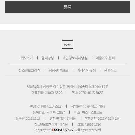
PC버전
회사소개
윤리강령
개인정보처리방침
이용자위원회
청소년보호정책
정정·반론보도
기사심의규정
불편신고
서울특별시 성동구 성수일로 39-34 서울숲더스페이스 12층
대표전화 : 1800-6522
팩스 : 070-4015-8658
편집국 : 070-4010-8512
사업본부 : 070-4010-7078
등록번호 : 서울 아 02897
제호 : 비즈니스포스트
등록일: 2013.11.13
발행·편집인 : 강석운
발행일자: 2013년 12월 2일
청소년보호책임자 : 강석운
ISSN : 2636-171X
Copyright ⓒ
B
USINESSPOST
. All rights reserved.