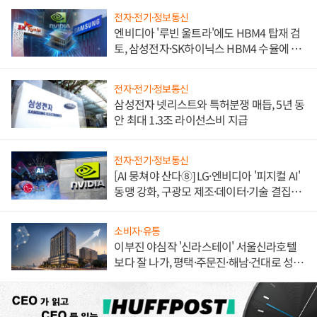
전자·전기·정보통신
엔비디아 '루빈 울트라'에도 HBM4 탑재 검
토, 삼성전자·SK하이닉스 HBM4 수율에 주
도권 갈린다
전자·전기·정보통신
삼성전자 넷리스트와 특허분쟁 매듭, 5년 동
안 최대 1.3조 라이선스비 지급
전자·전기·정보통신
[AI 뭉쳐야 산다⑧] LG·엔비디아 '피지컬 AI'
동맹 강화, 구광모 제조·데이터·기술 결집
해 종합 로보틱스 기업으로
소비자·유통
이부진 야심작 '신라스테이' 서울신라호텔
보다 잘 나가, 평택·주문진·해남·건대로 성
장판 더 넓힌다