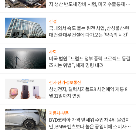
지 생산 반도체 장비 시험, 미국 수출통제 대
비"
건설
국내외서 속도 붙는 원전 사업, 삼성물산·현
대건설·대우건설에 다가오는 '약속의 시간'
사회
미국 법원 "트럼프 정부 풍력 프로젝트 동결
조치는 위법", 해제 명령 내려
전자·전기·정보통신
삼성전자, 갤럭시Z 폴드8 사전예약 개통 8
월31일까지 연장
자동차·부품
BYD코리아 가격 앞세워 수입차 4위 올랐지
만, BMW·벤츠보다 높은 공임비에 소비자
불만 폭발