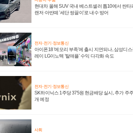
현대차 올해 SUV 국내 베스트셀러 톱10에서 싼타
랜저·아반떼 '세단 쌍끌이'로 내수 방어
전자·전기·정보통신
아이폰18 '메모리 부족'에 출시 지연되나, 삼성디
레이 LG이노텍 '탈애플' 수익 다각화 속도
전자·전기·정보통신
SK하이닉스 1주당 375원 현금배당 실시, 추가 주
개 예정
사회