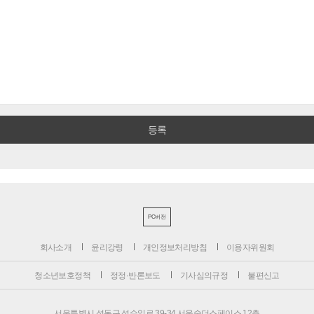
PC버전
회사소개
윤리강령
개인정보처리방침
이용자위원회
청소년보호정책
정정·반론보도
기사심의규정
불편신고
서울특별시 성동구 성수일로 39-34 서울숲더스페이스 12층