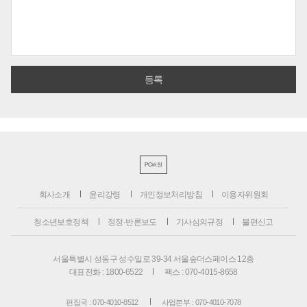
PC버전
회사소개
윤리강령
개인정보처리방침
이용자위원회
청소년보호정책
정정·반론보도
기사심의규정
불편신고
서울특별시 성동구 성수일로 39-34 서울숲더스페이스 12층
대표전화 : 1800-6522
팩스 : 070-4015-8658
편집국 : 070-4010-8512
사업본부 : 070-4010-7078