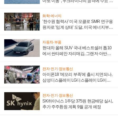
아로 이동", 우크라이나의 공격에 수요 늘
어
화학·에너지
'한수원 협력사' 미국 오클로 SMR 연구용
원자로 '임계 상태' 도달, 미국 에너지부
"중요한 이정표"
자동차·부품
현대차 올해 SUV 국내 베스트셀러 톱10
에서 싼타페만 자리매김, 그랜저·아반떼
'세단 쌍끌이'로 내수 방어
전자·전기·정보통신
아이폰18 '메모리 부족'에 출시 지연되나,
삼성디스플레이 LG디스플레이 LG이노
텍 '탈애플' 수익 다각화 속도
전자·전기·정보통신
SK하이닉스 1주당 375원 현금배당 실시,
추가 주주환원 계획 9월 공개 예정