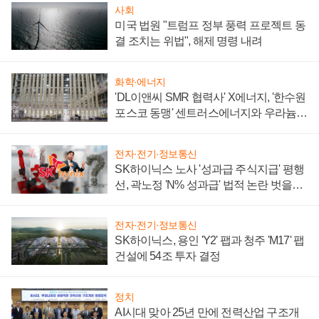
사회
미국 법원 "트럼프 정부 풍력 프로젝트 동
결 조치는 위법", 해제 명령 내려
화학·에너지
'DL이앤씨 SMR 협력사' X에너지, '한수원
포스코 동맹' 센트러스에너지와 우라늄
계약 체결
전자·전기·정보통신
SK하이닉스 노사 '성과급 주식지급' 평행
선, 곽노정 'N% 성과급' 법적 논란 벗을지
주목
전자·전기·정보통신
SK하이닉스, 용인 'Y2' 팹과 청주 'M17' 팹
건설에 54조 투자 결정
정치
AI시대 맞아 25년 만에 전력산업 구조개