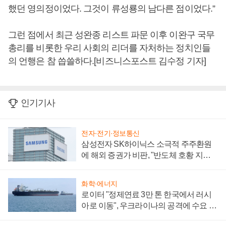
했던 영의정이었다. 그것이 류성룡의 남다른 점이었다.”
그런 점에서 최근 성완종 리스트 파문 이후 이완구 국무
총리를 비롯한 우리 사회의 리더를 자처하는 정치인들
의 언행은 참 씁쓸하다.[비즈니스포스트 김수정 기자]
인기기사
전자·전기·정보통신
삼성전자 SK하이닉스 소극적 주주환원
에 해외 증권가 비판, "반도체 호황 지속
성 의문"
화학·에너지
로이터 "정제연료 3만 톤 한국에서 러시
아로 이동", 우크라이나의 공격에 수요 늘
어