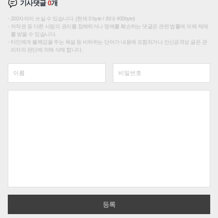
기사댓글
0
개
200자까지 쓰실 수 있습니다. (현재 0 byte / 최대 400byte)
저작권 등 다른 사람의 권리를 침해하거나 명예를 훼손하는 댓글은 관련 법률에 의해 제재
를 받을 수 있습니다.
타인에게 불쾌감을 주는 욕설 등 비하하는 단어가 내용에 포함되거나 인신공격성 글은 관
리자의 판단에 의해 삭제 합니다.