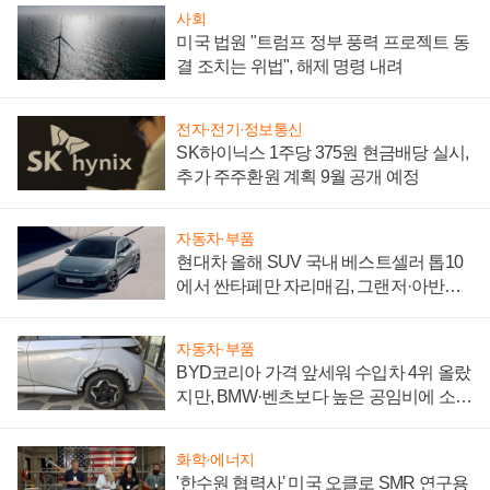
사회
미국 법원 "트럼프 정부 풍력 프로젝트 동
결 조치는 위법", 해제 명령 내려
전자·전기·정보통신
SK하이닉스 1주당 375원 현금배당 실시,
추가 주주환원 계획 9월 공개 예정
자동차·부품
현대차 올해 SUV 국내 베스트셀러 톱10
에서 싼타페만 자리매김, 그랜저·아반떼
'세단 쌍끌이'로 내수 방어
자동차·부품
BYD코리아 가격 앞세워 수입차 4위 올랐
지만, BMW·벤츠보다 높은 공임비에 소비
자 불만 폭발
화학·에너지
'한수원 협력사' 미국 오클로 SMR 연구용