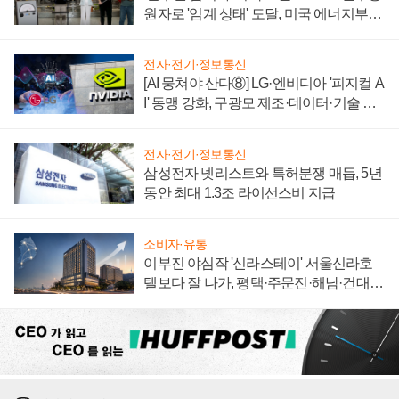
원자로 '임계 상태' 도달, 미국 에너지부
"중요한 이정표"
전자·전기·정보통신
[AI 뭉쳐야 산다⑧] LG·엔비디아 '피지컬 A
I' 동맹 강화, 구광모 제조·데이터·기술 결
집해 종합 로보틱스 기업으로
전자·전기·정보통신
삼성전자 넷리스트와 특허분쟁 매듭, 5년
동안 최대 1.3조 라이선스비 지급
소비자·유통
이부진 야심작 '신라스테이' 서울신라호
텔보다 잘 나가, 평택·주문진·해남·건대로
성장판 더 넓힌다