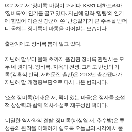
여기저기서 ‘징비록’ 바람이 거세다. KBS1 대하드라마
‘징비록’이 인기를 끌고 있다. 지난해 영화 ‘명량’의 인기
에 힘입어 이순신 장군이 쓴 ‘난중일기’가 큰 주목을 받더
니 올해는 징비록이 바통을 이어받는 모습이다.
출판계에도 징비록 붐이 일고 있다.
지난해 말부터 올해 초까지 출간된 징비록 관련서는 모
두 네 권이다. '징비록: 지옥의 전쟁, 그리고 반성의 기
록'(김흥식 번역, 서해문집 출간)은 2013년 출간됐다가
지난해 말 개정증보판으로 다시 나온 번역서다.
‘소설 징비록’(이재운 저, 책이 있는 마을)은 정사를 소설
적 상상력과 함께 역사소설로 재구성한 책이다.
'비열한 역사와의 결별: 징비록'(배상열 저, 추수밭)은 류
성룡의 원작을 이해하기 쉽도록 오늘날의 시각에서 풀