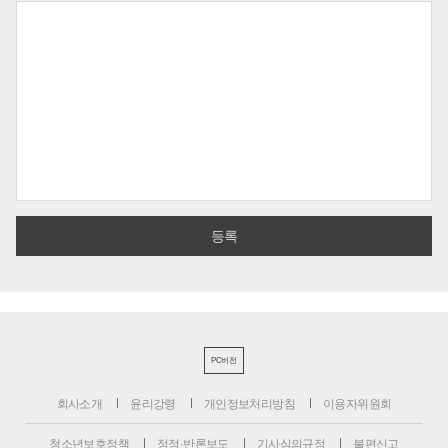
PC버전
회사소개
윤리강령
개인정보처리방침
이용자위원회
청소년보호정책
정정·반론보도
기사심의규정
불편신고