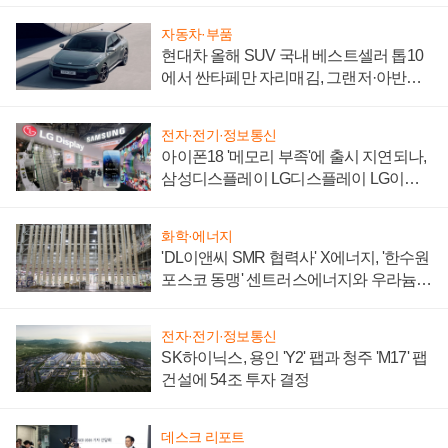
자동차·부품
현대차 올해 SUV 국내 베스트셀러 톱10
에서 싼타페만 자리매김, 그랜저·아반떼
'세단 쌍끌이'로 내수 방어
전자·전기·정보통신
아이폰18 '메모리 부족'에 출시 지연되나,
삼성디스플레이 LG디스플레이 LG이노
텍 '탈애플' 수익 다각화 속도
화학·에너지
'DL이앤씨 SMR 협력사' X에너지, '한수원
포스코 동맹' 센트러스에너지와 우라늄
계약 체결
전자·전기·정보통신
SK하이닉스, 용인 'Y2' 팹과 청주 'M17' 팹
건설에 54조 투자 결정
데스크 리포트