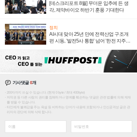
[데스크리포트 8월] 무더운 입추에 든 생
각, 제약바이오 하반기 훈풍 기대한다
정치
AI시대 맞아 25년 만에 전력산업 구조개
편 시동, '발전5사 통합' 넘어 '한전 지주사'
재편론도
기사댓글
0
개
200자까지 쓰실 수 있습니다. (현재 0 byte / 최대 400byte)
저작권 등 다른 사람의 권리를 침해하거나 명예를 훼손하는 댓글은 관련 법률에 의해 제재
를 받을 수 있습니다.
타인에게 불쾌감을 주는 욕설 등 비하하는 단어가 내용에 포함되거나 인신공격성 글은 관
리자의 판단에 의해 삭제 합니다.