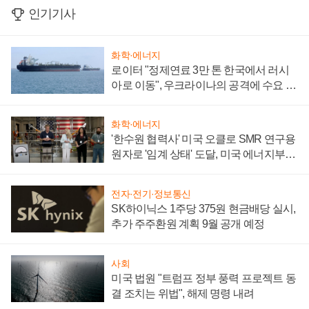
인기기사
화학·에너지
로이터 "정제연료 3만 톤 한국에서 러시
아로 이동", 우크라이나의 공격에 수요 늘
어
화학·에너지
'한수원 협력사' 미국 오클로 SMR 연구용
원자로 '임계 상태' 도달, 미국 에너지부
"중요한 이정표"
전자·전기·정보통신
SK하이닉스 1주당 375원 현금배당 실시,
추가 주주환원 계획 9월 공개 예정
사회
미국 법원 "트럼프 정부 풍력 프로젝트 동
결 조치는 위법", 해제 명령 내려