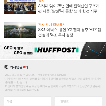
정치
AI시대 맞아 25년 만에 전력산업 구조개
편 시동, '발전5사 통합' 넘어 '한전 지주사'
재편론도
전자·전기·정보통신
SK하이닉스, 용인 'Y2' 팹과 청주 'M17' 팹
건설에 54조 투자 결정
기사댓글
0
개
200자까지 쓰실 수 있습니다. (현재 0 byte / 최대 400byte)
저작권 등 다른 사람의 권리를 침해하거나 명예를 훼손하는 댓글은 관련 법률에 의해 제재
를 받을 수 있습니다.
타인에게 불쾌감을 주는 욕설 등 비하하는 단어가 내용에 포함되거나 인신공격성 글은 관
리자의 판단에 의해 삭제 합니다.