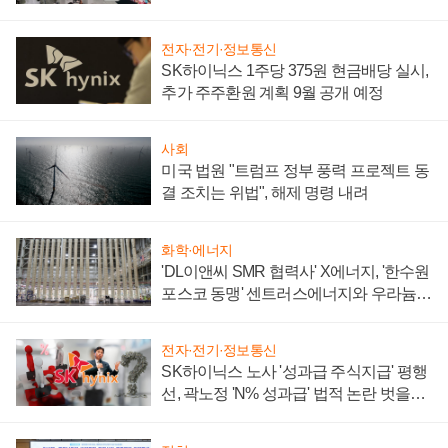
텍 '탈애플' 수익 다각화 속도
전자·전기·정보통신
SK하이닉스 1주당 375원 현금배당 실시,
추가 주주환원 계획 9월 공개 예정
사회
미국 법원 "트럼프 정부 풍력 프로젝트 동
결 조치는 위법", 해제 명령 내려
화학·에너지
'DL이앤씨 SMR 협력사' X에너지, '한수원
포스코 동맹' 센트러스에너지와 우라늄
계약 체결
전자·전기·정보통신
SK하이닉스 노사 '성과급 주식지급' 평행
선, 곽노정 'N% 성과급' 법적 논란 벗을지
주목