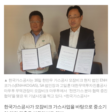
▲ 한국가스공사는 16일 한만우 가스공사 모잠비크 현지 법인 ENH
코가스(ENH-KOGAS), SA 법인장과 고일훈 대한무역투자진흥공사
마푸투 무역관장이 모잠비크 마푸투에서 ‘천연가스 분야 협력 증진
협약’을 맺은 뒤 기념사진을 찍고 있다. <한국가스공사>
한국가스공사가 모잠비크 가스사업을 바탕으로 중소기