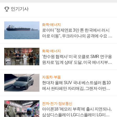
인기기사
화학·에너지
로이터 "정제연료 3만 톤 한국에서 러시
아로 이동", 우크라이나의 공격에 수요 늘
어
화학·에너지
'한수원 협력사' 미국 오클로 SMR 연구용
원자로 '임계 상태' 도달, 미국 에너지부
"중요한 이정표"
자동차·부품
현대차 올해 SUV 국내 베스트셀러 톱10
에서 싼타페만 자리매김, 그랜저·아반떼
'세단 쌍끌이'로 내수 방어
전자·전기·정보통신
아이폰18 '메모리 부족'에 출시 지연되나,
삼성디스플레이 LG디스플레이 LG이노