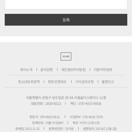
PC버전
회사소개
윤리강령
개인정보처리방침
이용자위원회
청소년보호정책
정정·반론보도
기사심의규정
불편신고
서울특별시 성동구 성수일로 39-34 서울숲더스페이스 12층
대표전화 : 1800-6522
팩스 : 070-4015-8658
편집국 : 070-4010-8512
사업본부 : 070-4010-7078
등록번호 : 서울 아 02897
제호 : 비즈니스포스트
등록일: 2013.11.13
발행·편집인 : 강석운
발행일자: 2013년 12월 2일