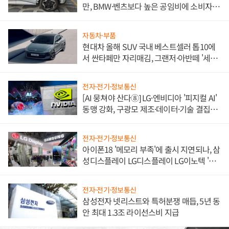
만, BMW·벤츠보다 높은 공임비에 소비자
불만 폭발
자동차·부품
현대차 올해 SUV 국내 베스트셀러 톱10에
서 싼타페만 자리매김, 그랜저·아반떼 '세단
쌍끌이'로 내수 방어
전자·전기·정보통신
[AI 뭉쳐야 산다⑧] LG·엔비디아 '피지컬 AI'
동맹 강화, 구광모 제조·데이터·기술 결집
해 종합 로보틱스 기업으로
전자·전기·정보통신
아이폰18 '메모리 부족'에 출시 지연되나, 삼
성디스플레이 LG디스플레이 LG이노텍 '탈
애플' 수익 다각화 속도
전자·전기·정보통신
삼성전자 넷리스트와 특허분쟁 매듭, 5년 동
안 최대 1.3조 라이선스비 지급