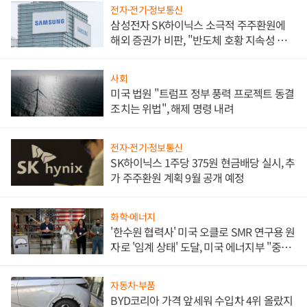
전자·전기·정보통신
삼성전자 SK하이닉스 소극적 주주환원에
해외 증권가 비판, "반도체 호황 지속성 의
문"
사회
미국 법원 "트럼프 정부 풍력 프로젝트 동결
조치는 위법", 해제 명령 내려
전자·전기·정보통신
SK하이닉스 1주당 375원 현금배당 실시, 추
가 주주환원 계획 9월 공개 예정
화학·에너지
'한수원 협력사' 미국 오클로 SMR 연구용 원
자로 '임계 상태' 도달, 미국 에너지부 "중요
한 이정표"
자동차·부품
BYD코리아 가격 앞세워 수입차 4위 올랐지