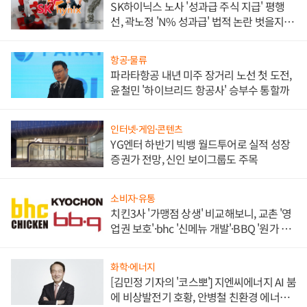
SK하이닉스 노사 '성과급 주식 지급' 평행
선, 곽노정 'N% 성과급' 법적 논란 벗을지 주
목
항공·물류
파라타항공 내년 미주 장거리 노선 첫 도전,
윤철민 '하이브리드 항공사' 승부수 통할까
인터넷·게임·콘텐츠
YG엔터 하반기 빅뱅 월드투어로 실적 성장
증권가 전망, 신인 보이그룹도 주목
소비자·유통
치킨3사 '가맹점 상생' 비교해보니, 교촌 '영
업권 보호'·bhc '신메뉴 개발'·BBQ '원가 부
담'
화학·에너지
[김민정 기자의 '코스뽀'] 지엔씨에너지 AI 붐
에 비상발전기 호황, 안병철 친환경 에너지