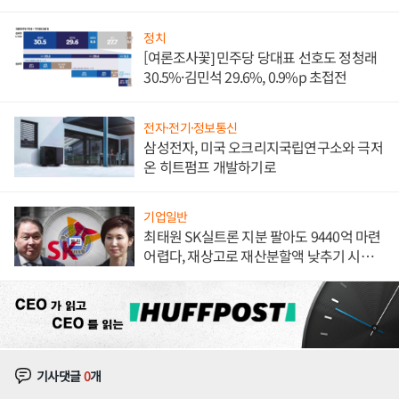
발전전문기업 향한다
정치
[여론조사꽃] 민주당 당대표 선호도 정청래
30.5%·김민석 29.6%, 0.9%p 초접전
전자·전기·정보통신
삼성전자, 미국 오크리지국립연구소와 극저
온 히트펌프 개발하기로
기업일반
최태원 SK실트론 지분 팔아도 9440억 마련
어렵다, 재상고로 재산분할액 낮추기 시도
하나
기사댓글
0
개