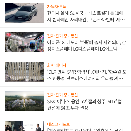
자동차·부품
현대차 올해 SUV 국내 베스트셀러 톱10에
서 싼타페만 자리매김, 그랜저·아반떼 '세단
쌍끌이'로 내수 방어
전자·전기·정보통신
아이폰18 '메모리 부족'에 출시 지연되나, 삼
성디스플레이 LG디스플레이 LG이노텍 '탈
애플' 수익 다각화 속도
화학·에너지
'DL이앤씨 SMR 협력사' X에너지, '한수원 포
스코 동맹' 센트러스에너지와 우라늄 계약
체결
전자·전기·정보통신
SK하이닉스, 용인 'Y2' 팹과 청주 'M17' 팹
건설에 54조 투자 결정
데스크 리포트
[데스크리포트 8월] 무더운 입추에 든 생각,