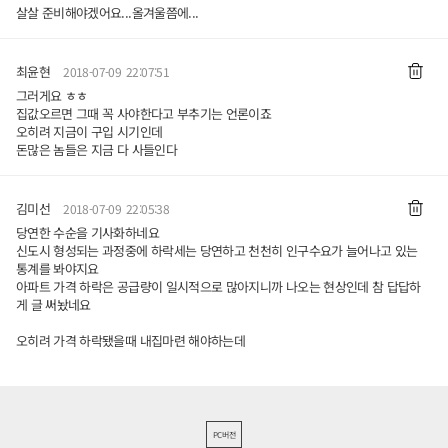
살살 준비해야겠어요...올겨울쯤에...
최윤현
2018-07-09 22:07:51
그러게요 ㅎㅎ
집값오르면 그때 꼭 사야한다고 부추기는 언론이죠
오히려 지금이 구입 시기인데
돈많은 놈들은 지금 다 사들인다
김미선
2018-07-09 22:05:38
당연한 수순을 기사화하네요
신도시 형성되는 과정중에 하락세는 당연하고 천천히 인구수요가 늘어나고 있는
통계를 봐야지요
아파트 가격 하락은 공급량이 일시적으로 많아지니까 나오는 현상인데 참 답답하
게 글 써놨네요
오히려 가격 하락됐을때 내집마련 해야하는데
PC버전