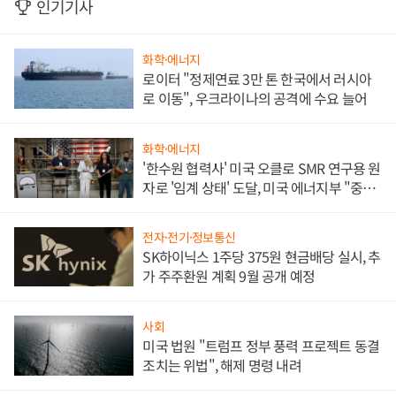
인기기사
화학·에너지
로이터 "정제연료 3만 톤 한국에서 러시아
로 이동", 우크라이나의 공격에 수요 늘어
화학·에너지
'한수원 협력사' 미국 오클로 SMR 연구용 원
자로 '임계 상태' 도달, 미국 에너지부 "중요
한 이정표"
전자·전기·정보통신
SK하이닉스 1주당 375원 현금배당 실시, 추
가 주주환원 계획 9월 공개 예정
사회
미국 법원 "트럼프 정부 풍력 프로젝트 동결
조치는 위법", 해제 명령 내려