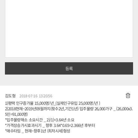
김도형
2018-07-16 13:20:56
1)평택 인구증가율 15,000명/년_(실제인구유입 25,000명/년 )
2)2018현재~2019년09월까지(횟수2년,기간1년) 입주물량 26,000가구 _ (26,000x3.
5인=91,000명)
*입주물량해소 소요시간 _ 2)/1)=3.64년 소요
*가격상승가시효과시기 _ 향후 3.64*0.65=2.366년 후부터
*매수타임 _ 현재~향후1년 (최저시세)형성