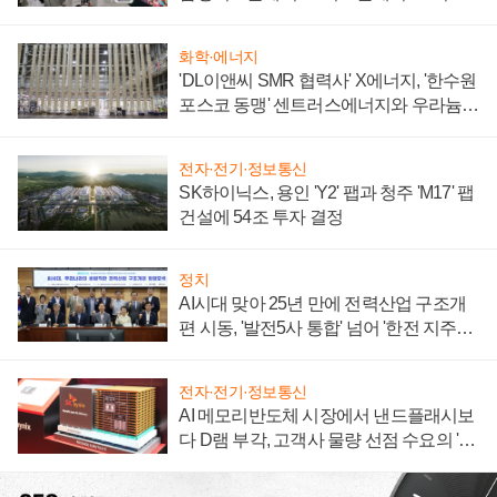
텍 '탈애플' 수익 다각화 속도
화학·에너지
'DL이앤씨 SMR 협력사' X에너지, '한수원
포스코 동맹' 센트러스에너지와 우라늄
계약 체결
전자·전기·정보통신
SK하이닉스, 용인 'Y2' 팹과 청주 'M17' 팹
건설에 54조 투자 결정
정치
AI시대 맞아 25년 만에 전력산업 구조개
편 시동, '발전5사 통합' 넘어 '한전 지주사'
재편론도
전자·전기·정보통신
AI 메모리반도체 시장에서 낸드플래시보
다 D램 부각, 고객사 물량 선점 수요의 '우
선순위'