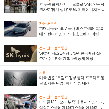
'한수원 협력사' 미국 오클로 SMR 연구용
원자로 '임계 상태' 도달, 미국 에너지부
"중요한 이정표"
자동차·부품
현대차 올해 SUV 국내 베스트셀러 톱10
에서 싼타페만 자리매김, 그랜저·아반떼
'세단 쌍끌이'로 내수 방어
전자·전기·정보통신
SK하이닉스 1주당 375원 현금배당 실시,
추가 주주환원 계획 9월 공개 예정
사회
미국 법원 "트럼프 정부 풍력 프로젝트 동
결 조치는 위법", 해제 명령 내려
전자·전기·정보통신
아이폰18 '메모리 부족'에 출시 지연되나,
삼성디스플레이 LG디스플레이 LG이노