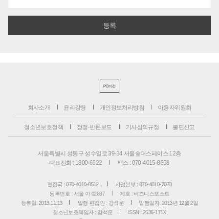
PC버전
회사소개
윤리강령
개인정보처리방침
이용자위원회
청소년보호정책
정정·반론보도
기사심의규정
불편신고
서울특별시 성동구 성수일로 39-34 서울숲더스페이스 12층
대표전화 : 1800-6522
팩스 : 070-4015-8658
편집국 : 070-4010-8512
사업본부 : 070-4010-7078
등록번호 : 서울 아 02897
제호 : 비즈니스포스트
등록일: 2013.11.13
발행·편집인 : 강석운
발행일자: 2013년 12월 2일
청소년보호책임자 : 강석운
ISSN : 2636-171X