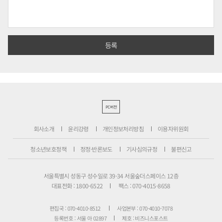
PC버전
회사소개
윤리강령
개인정보처리방침
이용자위원회
청소년보호정책
정정·반론보도
기사심의규정
불편신고
서울특별시 성동구 성수일로 39-34 서울숲더스페이스 12층
대표전화 : 1800-6522
팩스 : 070-4015-8658
편집국 : 070-4010-8512
사업본부 : 070-4010-7078
등록번호 : 서울 아 02897
제호 : 비즈니스포스트