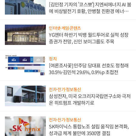
[김민정 기자의 '코스뽀'] 지엔씨에너지 AI 붐
에 비상발전기 호황, 안병철 친환경 에너지
발전전문기업 향한다
인터넷·게임·콘텐츠
YG엔터 하반기 빅뱅 월드투어로 실적 성장
증권가 전망, 신인 보이그룹도 주목
정치
[여론조사꽃] 민주당 당대표 선호도 정청래
30.5%·김민석 29.6%, 0.9%p 초접전
전자·전기·정보통신
삼성전자, 미국 오크리지국립연구소와 극저
온 히트펌프 개발하기로
전자·전기·정보통신
SK하이닉스 통합노조 설립 움직임 본격화,
성과급 체계 불만에 3500명 결집