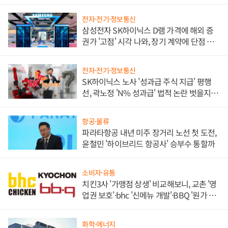
전자·전기·정보통신
삼성전자 SK하이닉스 D램 가격에 해외 증
권가 '고점' 시각 나와, 장기 계약에 단점 부
각
전자·전기·정보통신
SK하이닉스 노사 '성과급 주식 지급' 평행
선, 곽노정 'N% 성과급' 법적 논란 벗을지 주
목
항공·물류
파라타항공 내년 미주 장거리 노선 첫 도전,
윤철민 '하이브리드 항공사' 승부수 통할까
소비자·유통
치킨3사 '가맹점 상생' 비교해보니, 교촌 '영
업권 보호'·bhc '신메뉴 개발'·BBQ '원가 부
담'
화학·에너지