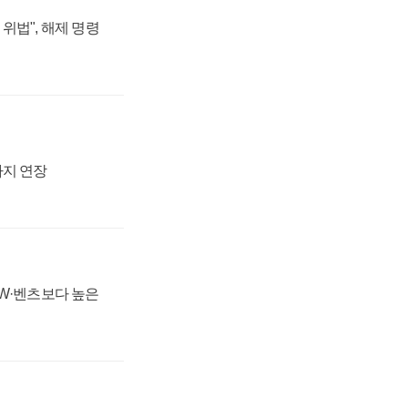
위법", 해제 명령
까지 연장
MW·벤츠보다 높은