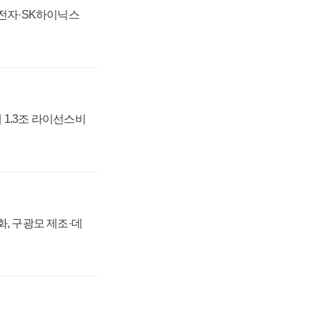
성전자·SK하이닉스
 1.3조 라이선스비
강화, 구광모 제조·데