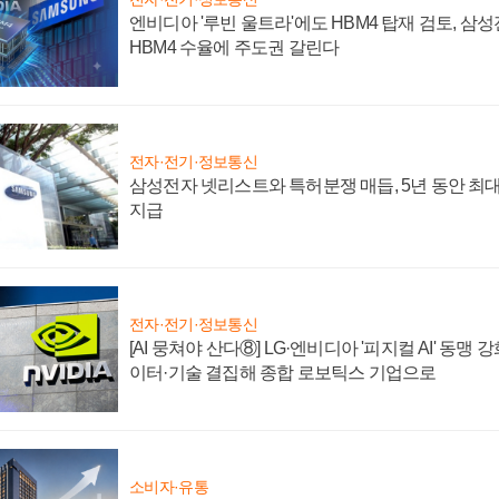
엔비디아 '루빈 울트라'에도 HBM4 탑재 검토, 삼
HBM4 수율에 주도권 갈린다
전자·전기·정보통신
삼성전자 넷리스트와 특허분쟁 매듭, 5년 동안 최대
지급
전자·전기·정보통신
[AI 뭉쳐야 산다⑧] LG·엔비디아 '피지컬 AI' 동맹 
이터·기술 결집해 종합 로보틱스 기업으로
소비자·유통