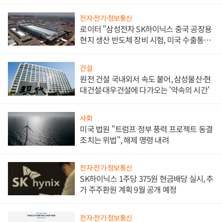
문"
전자·전기·정보통신
로이터 "삼성전자 SK하이닉스 중국 공장용
현지 생산 반도체 장비 시험, 미국 수출통제
대비"
건설
원전 건설 국내외서 속도 붙어, 삼성물산·현
대건설·대우건설에 다가오는 '약속의 시간'
사회
미국 법원 "트럼프 정부 풍력 프로젝트 동결
조치는 위법", 해제 명령 내려
전자·전기·정보통신
SK하이닉스 1주당 375원 현금배당 실시, 추
가 주주환원 계획 9월 공개 예정
전자·전기·정보통신