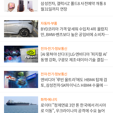
삼성전자, 갤럭시Z 폴드8 사전예약 개통 8
월31일까지 연장
자동차·부품
BYD코리아 가격 앞세워 수입차 4위 올랐지
만, BMW·벤츠보다 높은 공임비에 소비자
불만 폭발
전자·전기·정보통신
[AI 뭉쳐야 산다⑧] LG·엔비디아 '피지컬 AI'
동맹 강화, 구광모 제조·데이터·기술 결집
해 종합 로보틱스 기업으로
전자·전기·정보통신
엔비디아 '루빈 울트라'에도 HBM4 탑재 검
토, 삼성전자·SK하이닉스 HBM4 수율에 주
도권 갈린다
화학·에너지
로이터 "정제연료 3만 톤 한국에서 러시아
로 이동", 우크라이나의 공격에 수요 늘어