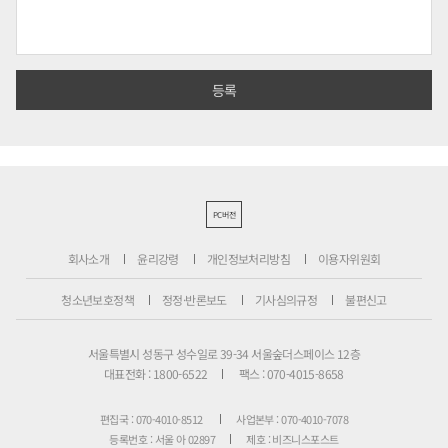
PC버전
회사소개
윤리강령
개인정보처리방침
이용자위원회
청소년보호정책
정정·반론보도
기사심의규정
불편신고
서울특별시 성동구 성수일로 39-34 서울숲더스페이스 12층
대표전화 : 1800-6522
팩스 : 070-4015-8658
편집국 : 070-4010-8512
사업본부 : 070-4010-7078
등록번호 : 서울 아 02897
제호 : 비즈니스포스트