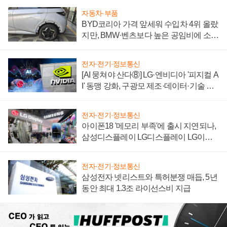
자동차·부품
BYD코리아 가격 앞세워 수입차 4위 올랐
지만, BMW·벤츠보다 높은 공임비에 소비
자 불만 폭발
전자·전기·정보통신
[AI 뭉쳐야 산다⑧] LG·엔비디아 '피지컬 A
I' 동맹 강화, 구광모 제조·데이터·기술 결
집해 종합 로보틱스 기업으로
전자·전기·정보통신
아이폰18 '메모리 부족'에 출시 지연되나,
삼성디스플레이 LG디스플레이 LG이노
텍 '탈애플' 수익 다각화 속도
전자·전기·정보통신
삼성전자 넷리스트와 특허분쟁 매듭, 5년
동안 최대 1.3조 라이선스비 지급