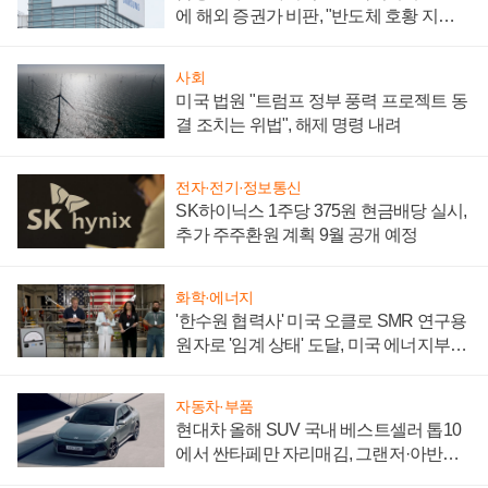
에 해외 증권가 비판, "반도체 호황 지속
성 의문"
사회
미국 법원 "트럼프 정부 풍력 프로젝트 동
결 조치는 위법", 해제 명령 내려
전자·전기·정보통신
SK하이닉스 1주당 375원 현금배당 실시,
추가 주주환원 계획 9월 공개 예정
화학·에너지
'한수원 협력사' 미국 오클로 SMR 연구용
원자로 '임계 상태' 도달, 미국 에너지부
"중요한 이정표"
자동차·부품
현대차 올해 SUV 국내 베스트셀러 톱10
에서 싼타페만 자리매김, 그랜저·아반떼
'세단 쌍끌이'로 내수 방어