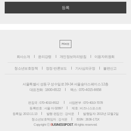
PC버전
회사소개
윤리강령
개인정보처리방침
이용자위원회
청소년보호정책
정정·반론보도
기사심의규정
불편신고
서울특별시 성동구 성수일로 39-34 서울숲더스페이스 12층
대표전화 : 1800-6522
팩스 : 070-4015-8658
편집국 : 070-4010-8512
사업본부 : 070-4010-7078
등록번호 : 서울 아 02897
제호 : 비즈니스포스트
등록일: 2013.11.13
발행·편집인 : 강석운
발행일자: 2013년 12월 2일
청소년보호책임자 : 강석운
ISSN : 2636-171X
Copyright ⓒ
B
USINESSPOST
. All rights reserved.