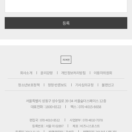
PC버전
회사소개
윤리강령
개인정보처리방침
이용자위원회
청소년보호정책
정정·반론보도
기사심의규정
불편신고
서울특별시 성동구 성수일로 39-34 서울숲더스페이스 12층
대표전화 : 1800-6522
팩스 : 070-4015-8658
편집국 : 070-4010-8512
사업본부 : 070-4010-7078
등록번호 : 서울 아 02897
제호 : 비즈니스포스트
등록일: 2013.11.13
발행·편집인 : 강석운
발행일자: 2013년 12월 2일