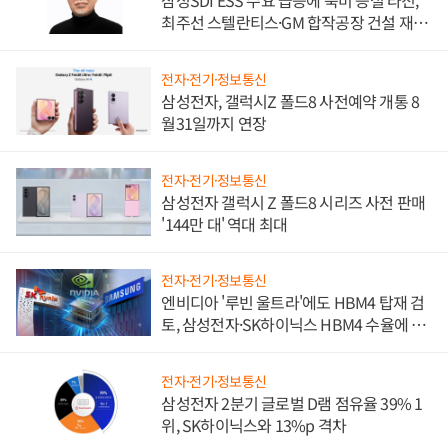
삼성SDI ESS 수요 급증에 북미 증설 타진,
최주선 스텔란티스·GM 합작공장 건설 재추
진하나
전자·전기·정보통신
삼성전자, 갤럭시Z 폴드8 사전예약 개통 8
월31일까지 연장
전자·전기·정보통신
삼성전자 갤럭시 Z 폴드8 시리즈 사전 판매
'144만 대' 역대 최대
전자·전기·정보통신
엔비디아 '루빈 울트라'에도 HBM4 탑재 검
토, 삼성전자·SK하이닉스 HBM4 수율에 주
도권 갈린다
전자·전기·정보통신
삼성전자 2분기 글로벌 D램 점유율 39% 1
위, SK하이닉스와 13%p 격차