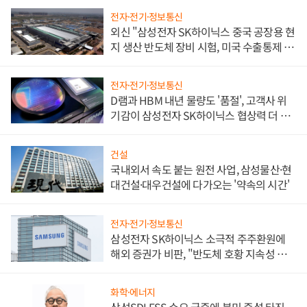
전자·전기·정보통신
외신 "삼성전자 SK하이닉스 중국 공장용 현
지 생산 반도체 장비 시험, 미국 수출통제 대
비"
전자·전기·정보통신
D램과 HBM 내년 물량도 '품절', 고객사 위
기감이 삼성전자 SK하이닉스 협상력 더 키
워
건설
국내외서 속도 붙는 원전 사업, 삼성물산·현
대건설·대우건설에 다가오는 '약속의 시간'
전자·전기·정보통신
삼성전자 SK하이닉스 소극적 주주환원에
해외 증권가 비판, "반도체 호황 지속성 의
문"
화학·에너지