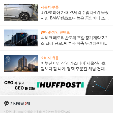
자동차·부품
BYD코리아 가격 앞세워 수입차 4위 올랐
지만, BMW·벤츠보다 높은 공임비에 소비
자 불만 폭발
인터넷·게임·콘텐츠
빅테크 메모리반도체 포함 장기계약 '2.7
조 달러' 규모, AI 투자 위축 우려와 반대
신호
소비자·유통
이부진 야심작 '신라스테이' 서울신라호
텔보다 잘 나가, 평택·주문진·해남·건대로
성장판 더 넓힌다
기사댓글
0
개
200자까지 쓰실 수 있습니다. (현재 0 byte / 최대 400byte)