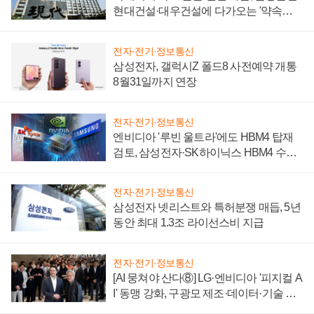
현대건설·대우건설에 다가오는 '약속의
시간'
전자·전기·정보통신
삼성전자, 갤럭시Z 폴드8 사전예약 개통
8월31일까지 연장
전자·전기·정보통신
엔비디아 '루빈 울트라'에도 HBM4 탑재
검토, 삼성전자·SK하이닉스 HBM4 수율
에 주도권 갈린다
전자·전기·정보통신
삼성전자 넷리스트와 특허분쟁 매듭, 5년
동안 최대 1.3조 라이선스비 지급
전자·전기·정보통신
[AI 뭉쳐야 산다⑧] LG·엔비디아 '피지컬 A
I' 동맹 강화, 구광모 제조·데이터·기술 결
집해 종합 로보틱스 기업으로