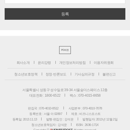
PC버전
회사소개
윤리강령
개인정보처리방침
이용자위원회
청소년보호정책
정정·반론보도
기사심의규정
불편신고
서울특별시 성동구 성수일로 39-34 서울숲더스페이스 12층
대표전화 : 1800-6522
팩스 : 070-4015-8658
편집국 : 070-4010-8512
사업본부 : 070-4010-7078
등록번호 : 서울 아 02897
제호 : 비즈니스포스트
등록일: 2013.11.13
발행·편집인 : 강석운
발행일자: 2013년 12월 2일
청소년보호책임자 : 강석운
ISSN : 2636-171X