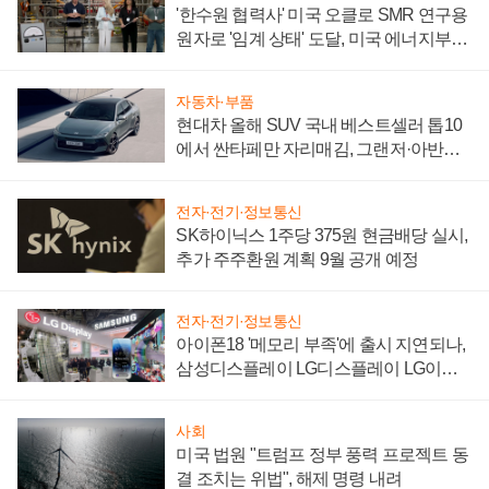
'한수원 협력사' 미국 오클로 SMR 연구용
원자로 '임계 상태' 도달, 미국 에너지부
"중요한 이정표"
자동차·부품
현대차 올해 SUV 국내 베스트셀러 톱10
에서 싼타페만 자리매김, 그랜저·아반떼
'세단 쌍끌이'로 내수 방어
전자·전기·정보통신
SK하이닉스 1주당 375원 현금배당 실시,
추가 주주환원 계획 9월 공개 예정
전자·전기·정보통신
아이폰18 '메모리 부족'에 출시 지연되나,
삼성디스플레이 LG디스플레이 LG이노
텍 '탈애플' 수익 다각화 속도
사회
미국 법원 "트럼프 정부 풍력 프로젝트 동
결 조치는 위법", 해제 명령 내려