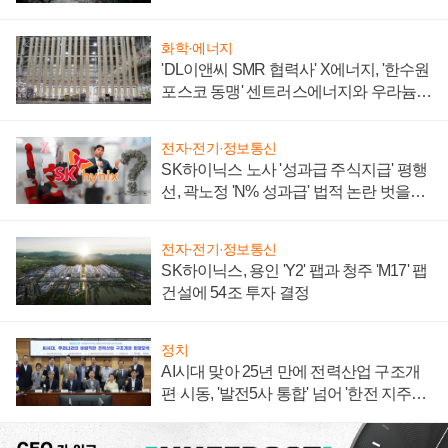
화학·에너지
'DL이앤씨 SMR 협력사' X에너지, '한수원
포스코 동맹' 센트러스에너지와 우라늄
계약 체결
전자·전기·정보통신
SK하이닉스 노사 '성과급 주식지급' 평행
선, 곽노정 'N% 성과급' 법적 논란 벗을지
주목
전자·전기·정보통신
SK하이닉스, 용인 'Y2' 팹과 청주 'M17' 팹
건설에 54조 투자 결정
정치
AI시대 맞아 25년 만에 전력산업 구조개
편 시동, '발전5사 통합' 넘어 '한전 지주사'
재편론도