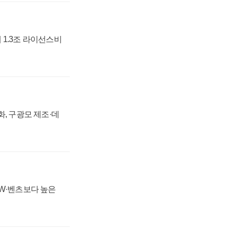
 1.3조 라이선스비
강화, 구광모 제조·데
MW·벤츠보다 높은