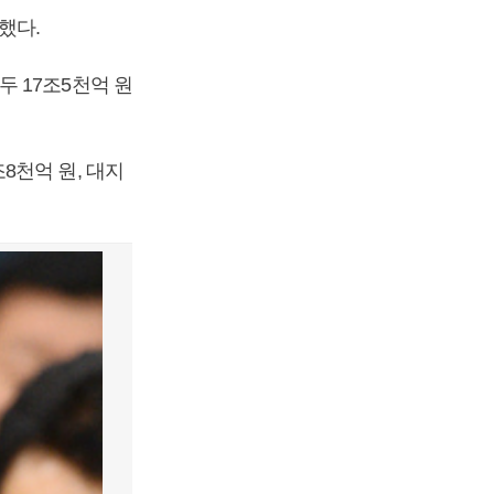
했다.
 17조5천억 원
8천억 원, 대지