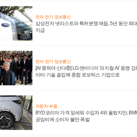
전자·전기·정보통신
삼성전자 넷리스트와 특허분쟁 매듭, 5년 동안 최대
지급
전자·전기·정보통신
[AI 뭉쳐야 산다⑧] LG·엔비디아 '피지컬 AI' 동맹 
이터·기술 결집해 종합 로보틱스 기업으로
자동차·부품
BYD코리아 가격 앞세워 수입차 4위 올랐지만, B
공임비에 소비자 불만 폭발