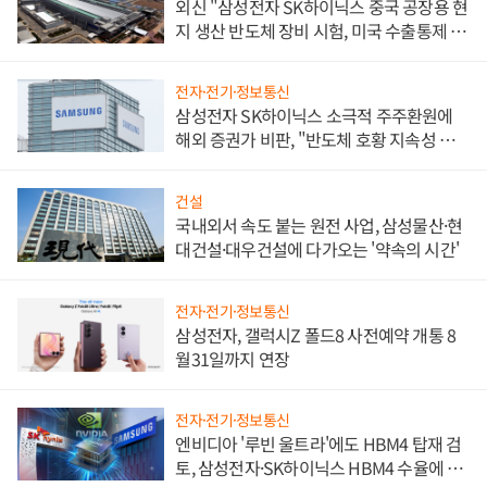
외신 "삼성전자 SK하이닉스 중국 공장용 현
지 생산 반도체 장비 시험, 미국 수출통제 대
비"
전자·전기·정보통신
삼성전자 SK하이닉스 소극적 주주환원에
해외 증권가 비판, "반도체 호황 지속성 의
문"
건설
국내외서 속도 붙는 원전 사업, 삼성물산·현
대건설·대우건설에 다가오는 '약속의 시간'
전자·전기·정보통신
삼성전자, 갤럭시Z 폴드8 사전예약 개통 8
월31일까지 연장
전자·전기·정보통신
엔비디아 '루빈 울트라'에도 HBM4 탑재 검
토, 삼성전자·SK하이닉스 HBM4 수율에 주