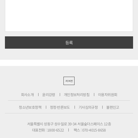
PC버전
회사소개
윤리강령
개인정보처리방침
이용자위원회
청소년보호정책
정정·반론보도
기사심의규정
불편신고
서울특별시 성동구 성수일로 39-34 서울숲더스페이스 12층
대표전화 : 1800-6522
팩스 : 070-4015-8658