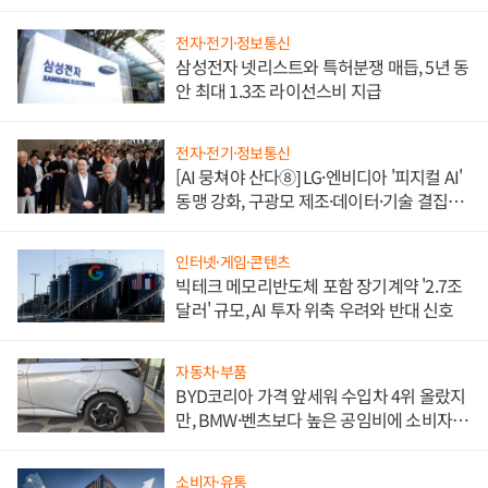
도권 갈린다
전자·전기·정보통신
삼성전자 넷리스트와 특허분쟁 매듭, 5년 동
안 최대 1.3조 라이선스비 지급
전자·전기·정보통신
[AI 뭉쳐야 산다⑧] LG·엔비디아 '피지컬 AI'
동맹 강화, 구광모 제조·데이터·기술 결집
해 종합 로보틱스 기업으로
인터넷·게임·콘텐츠
빅테크 메모리반도체 포함 장기계약 '2.7조
달러' 규모, AI 투자 위축 우려와 반대 신호
자동차·부품
BYD코리아 가격 앞세워 수입차 4위 올랐지
만, BMW·벤츠보다 높은 공임비에 소비자
불만 폭발
소비자·유통