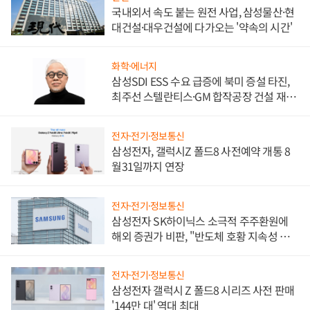
국내외서 속도 붙는 원전 사업, 삼성물산·현
대건설·대우건설에 다가오는 '약속의 시간'
화학·에너지
삼성SDI ESS 수요 급증에 북미 증설 타진,
최주선 스텔란티스·GM 합작공장 건설 재추
진하나
전자·전기·정보통신
삼성전자, 갤럭시Z 폴드8 사전예약 개통 8
월31일까지 연장
전자·전기·정보통신
삼성전자 SK하이닉스 소극적 주주환원에
해외 증권가 비판, "반도체 호황 지속성 의
문"
전자·전기·정보통신
삼성전자 갤럭시 Z 폴드8 시리즈 사전 판매
'144만 대' 역대 최대