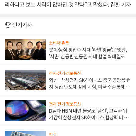
리하다고 보는 시각이 많아진 것 같다”고 말했다. 김환 기자
인기기사
소비자·유통
롯데·농심 창업주 시대 '라면 앙금'은 옛말,
'사촌' 신동빈·신동원 시대 협업 확대일로
전자·전기·정보통신
외신 "삼성전자 SK하이닉스 중국 공장용 현
지 생산 반도체 장비 시험, 미국 수출통제 대
비"
전자·전기·정보통신
D램과 HBM 내년 물량도 '품절', 고객사 위
기감이 삼성전자 SK하이닉스 협상력 더 키
워
건설