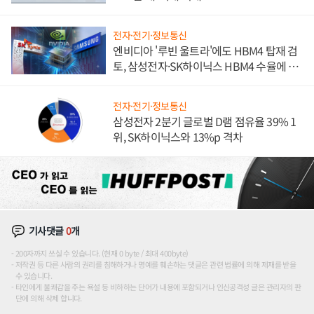
전자·전기·정보통신
엔비디아 '루빈 울트라'에도 HBM4 탑재 검
토, 삼성전자·SK하이닉스 HBM4 수율에 주
도권 갈린다
전자·전기·정보통신
삼성전자 2분기 글로벌 D램 점유율 39% 1
위, SK하이닉스와 13%p 격차
기사댓글
0
개
200자까지 쓰실 수 있습니다. (현재 0 byte / 최대 400byte)
저작권 등 다른 사람의 권리를 침해하거나 명예를 훼손하는 댓글은 관련 법률에 의해 제재를 받을
수 있습니다.
타인에게 불쾌감을 주는 욕설 등 비하하는 단어가 내용에 포함되거나 인신공격성 글은 관리자의 판
단에 의해 삭제 합니다.