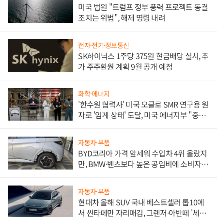
미국 법원 "트럼프 정부 풍력 프로젝트 동결
조치는 위법", 해제 명령 내려
전자·전기·정보통신
SK하이닉스 1주당 375원 현금배당 실시, 추
가 주주환원 계획 9월 공개 예정
화학·에너지
'한수원 협력사' 미국 오클로 SMR 연구용 원
자로 '임계 상태' 도달, 미국 에너지부 "중요
한 이정표"
자동차·부품
BYD코리아 가격 앞세워 수입차 4위 올랐지
만, BMW·벤츠보다 높은 공임비에 소비자
불만 폭발
자동차·부품
현대차 올해 SUV 국내 베스트셀러 톱10에
서 싼타페만 자리매김, 그랜저·아반떼 '세단