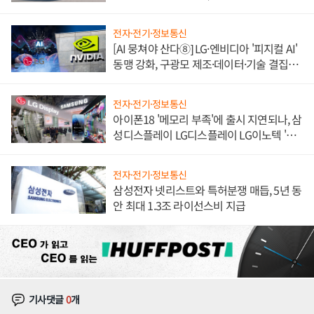
쌍끌이'로 내수 방어
전자·전기·정보통신
[AI 뭉쳐야 산다⑧] LG·엔비디아 '피지컬 AI'
동맹 강화, 구광모 제조·데이터·기술 결집
해 종합 로보틱스 기업으로
전자·전기·정보통신
아이폰18 '메모리 부족'에 출시 지연되나, 삼
성디스플레이 LG디스플레이 LG이노텍 '탈
애플' 수익 다각화 속도
전자·전기·정보통신
삼성전자 넷리스트와 특허분쟁 매듭, 5년 동
안 최대 1.3조 라이선스비 지급
기사댓글
0
개