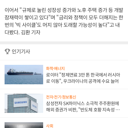
이어서 "규제로 눌린 성장성 증가와 노후 주택 증가 등 개발
잠재력이 쌓이고 있다"며 "금리와 정책이 모두 더해지는 한
번의 '빅 사이클'도 머지 않아 도래할 가능성이 높다"고 내
다봤다. 김환 기자
인기기사
화학·에너지
로이터 "정제연료 3만 톤 한국에서 러시아
로 이동", 우크라이나의 공격에 수요 늘어
전자·전기·정보통신
삼성전자 SK하이닉스 소극적 주주환원에
해외 증권가 비판, "반도체 호황 지속성 의
문"
사회