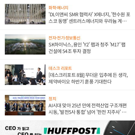
화학·에너지
'DL이앤씨 SMR 협력사' X에너지, '한수원 포
스코 동맹' 센트러스에너지와 우라늄 계약
체결
전자·전기·정보통신
SK하이닉스, 용인 'Y2' 팹과 청주 'M17' 팹
건설에 54조 투자 결정
데스크 리포트
[데스크리포트 8월] 무더운 입추에 든 생각,
제약바이오 하반기 훈풍 기대한다
정치
AI시대 맞아 25년 만에 전력산업 구조개편
시동, '발전5사 통합' 넘어 '한전 지주사' 재편
론도