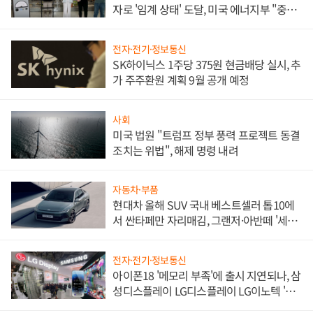
자로 '임계 상태' 도달, 미국 에너지부 "중요
한 이정표"
전자·전기·정보통신
SK하이닉스 1주당 375원 현금배당 실시, 추
가 주주환원 계획 9월 공개 예정
사회
미국 법원 "트럼프 정부 풍력 프로젝트 동결
조치는 위법", 해제 명령 내려
자동차·부품
현대차 올해 SUV 국내 베스트셀러 톱10에
서 싼타페만 자리매김, 그랜저·아반떼 '세단
쌍끌이'로 내수 방어
전자·전기·정보통신
아이폰18 '메모리 부족'에 출시 지연되나, 삼
성디스플레이 LG디스플레이 LG이노텍 '탈
애플' 수익 다각화 속도