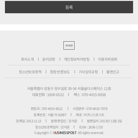
PC버전
회사소개
윤리강령
개인정보처리방침
이용자위원회
청소년보호정책
정정·반론보도
기사심의규정
불편신고
서울특별시 성동구 성수일로 39-34 서울숲더스페이스 12층
대표전화 : 1800-6522
팩스 : 070-4015-8658
편집국 : 070-4010-8512
사업본부 : 070-4010-7078
등록번호 : 서울 아 02897
제호 : 비즈니스포스트
등록일: 2013.11.13
발행·편집인 : 강석운
발행일자: 2013년 12월 2일
청소년보호책임자 : 강석운
ISSN : 2636-171X
Copyright ⓒ
B
USINESSPOST
. All rights reserved.