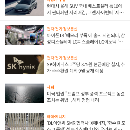
현대차 올해 SUV 국내 베스트셀러 톱10에
서 싼타페만 자리매김, 그랜저·아반떼 '세단
쌍끌이'로 내수 방어
전자·전기·정보통신
아이폰18 '메모리 부족'에 출시 지연되나, 삼
성디스플레이 LG디스플레이 LG이노텍 '탈
애플' 수익 다각화 속도
전자·전기·정보통신
SK하이닉스 1주당 375원 현금배당 실시, 추
가 주주환원 계획 9월 공개 예정
사회
미국 법원 "트럼프 정부 풍력 프로젝트 동결
조치는 위법", 해제 명령 내려
화학·에너지
'DL이앤씨 SMR 협력사' X에너지, '한수원 포
스코 동맹' 센트러스에너지와 우라늄 계약