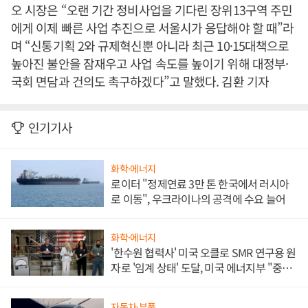
오 시장은 “오랜 기간 정비사업을 기다린 장위13구역 주민
에게 이제 빠른 사업 추진으로 서울시가 응답해야 할 때”라
며 “신통기획 2와 규제혁신뿐 아니라 최근 10·15대책으로
높아진 불안을 잠재우고 사업 속도를 높이기 위해 대정부·
국회 면담과 건의도 촉구하겠다”고 말했다. 김환 기자
인기기사
화학·에너지
로이터 "정제연료 3만 톤 한국에서 러시아
로 이동", 우크라이나의 공격에 수요 늘어
화학·에너지
'한수원 협력사' 미국 오클로 SMR 연구용 원
자로 '임계 상태' 도달, 미국 에너지부 "중요
한 이정표"
자동차·부품