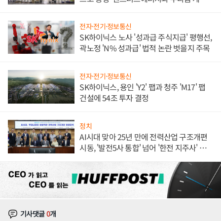
체결
전자·전기·정보통신
SK하이닉스 노사 '성과급 주식지급' 평행선,
곽노정 'N% 성과급' 법적 논란 벗을지 주목
전자·전기·정보통신
SK하이닉스, 용인 'Y2' 팹과 청주 'M17' 팹
건설에 54조 투자 결정
정치
AI시대 맞아 25년 만에 전력산업 구조개편
시동, '발전5사 통합' 넘어 '한전 지주사' 재편
론도
기사댓글
0
개