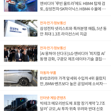
엔비디아 '루빈 울트라'에도 HBM4 탑재 검
토, 삼성전자·SK하이닉스 HBM4 수율에 주
도권 갈린다
전자·전기·정보통신
삼성전자 넷리스트와 특허분쟁 매듭, 5년 동
안 최대 1.3조 라이선스비 지급
전자·전기·정보통신
[AI 뭉쳐야 산다⑧] LG·엔비디아 '피지컬 AI'
동맹 강화, 구광모 제조·데이터·기술 결집
해 종합 로보틱스 기업으로
자동차·부품
BYD코리아 가격 앞세워 수입차 4위 올랐지
만, BMW·벤츠보다 높은 공임비에 소비자
불만 폭발
인터넷·게임·콘텐츠
빅테크 메모리반도체 포함 장기계약 '2.7조
달러' 규모, AI 투자 위축 우려와 반대 신호