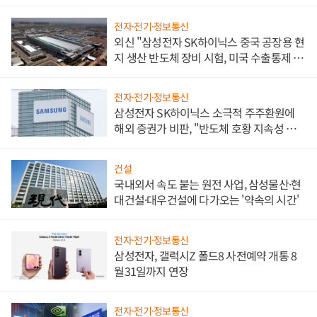
전자·전기·정보통신
외신 "삼성전자 SK하이닉스 중국 공장용 현
지 생산 반도체 장비 시험, 미국 수출통제 대
비"
전자·전기·정보통신
삼성전자 SK하이닉스 소극적 주주환원에
해외 증권가 비판, "반도체 호황 지속성 의
문"
건설
국내외서 속도 붙는 원전 사업, 삼성물산·현
대건설·대우건설에 다가오는 '약속의 시간'
전자·전기·정보통신
삼성전자, 갤럭시Z 폴드8 사전예약 개통 8
월31일까지 연장
전자·전기·정보통신