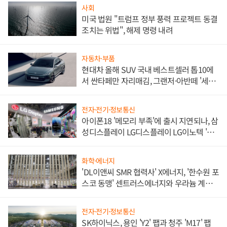
사회
미국 법원 "트럼프 정부 풍력 프로젝트 동결
조치는 위법", 해제 명령 내려
자동차·부품
현대차 올해 SUV 국내 베스트셀러 톱10에
서 싼타페만 자리매김, 그랜저·아반떼 '세단
쌍끌이'로 내수 방어
전자·전기·정보통신
아이폰18 '메모리 부족'에 출시 지연되나, 삼
성디스플레이 LG디스플레이 LG이노텍 '탈
애플' 수익 다각화 속도
화학·에너지
'DL이앤씨 SMR 협력사' X에너지, '한수원 포
스코 동맹' 센트러스에너지와 우라늄 계약
체결
전자·전기·정보통신
SK하이닉스, 용인 'Y2' 팹과 청주 'M17' 팹