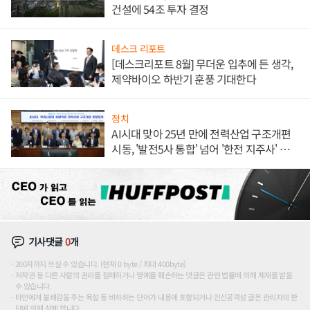
건설에 54조 투자 결정
데스크 리포트
[데스크리포트 8월] 무더운 입추에 든 생각,
제약바이오 하반기 훈풍 기대한다
정치
AI시대 맞아 25년 만에 전력산업 구조개편
시동, '발전5사 통합' 넘어 '한전 지주사' 재편
론도
기사댓글
0
개
200자까지 쓰실 수 있습니다. (현재 0 byte / 최대 400byte)
저작권 등 다른 사람의 권리를 침해하거나 명예를 훼손하는 댓글은 관련 법률에 의해 제재를 받을
수 있습니다.
타인에게 불쾌감을 주는 욕설 등 비하하는 단어가 내용에 포함되거나 인신공격성 글은 관리자의 판
단에 의해 삭제 합니다.