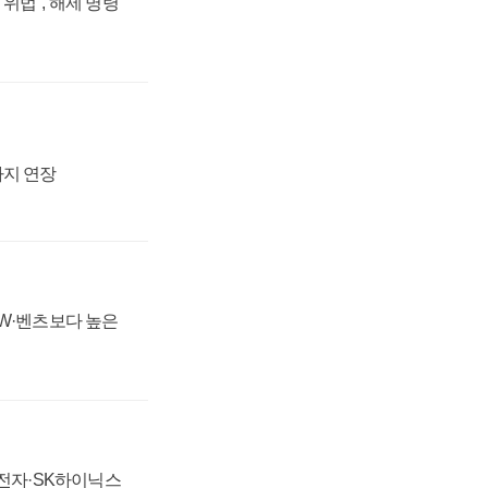
위법", 해제 명령
까지 연장
MW·벤츠보다 높은
성전자·SK하이닉스