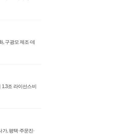
강화, 구광모 제조·데
 1.3조 라이선스비
가, 평택·주문진·