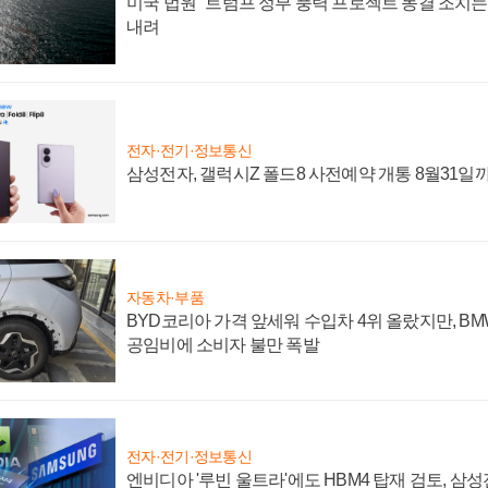
미국 법원 "트럼프 정부 풍력 프로젝트 동결 조치는 
내려
전자·전기·정보통신
삼성전자, 갤럭시Z 폴드8 사전예약 개통 8월31일
자동차·부품
BYD코리아 가격 앞세워 수입차 4위 올랐지만, B
공임비에 소비자 불만 폭발
전자·전기·정보통신
엔비디아 '루빈 울트라'에도 HBM4 탑재 검토, 삼