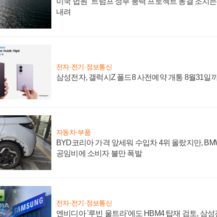
미국 법원 "트럼프 정부 풍력 프로젝트 동결 조치는 
내려
전자·전기·정보통신
삼성전자, 갤럭시Z 폴드8 사전예약 개통 8월31일
자동차·부품
BYD코리아 가격 앞세워 수입차 4위 올랐지만, B
공임비에 소비자 불만 폭발
전자·전기·정보통신
엔비디아 '루빈 울트라'에도 HBM4 탑재 검토, 삼