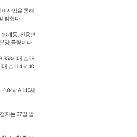
정비사업을 통해
일 밝혔다.
 10개동, 전용면
일반분양 물량이다.
 353세대 △59
대 △114㎡ 40
 △84㎡A 110세
첨자는 27일 발