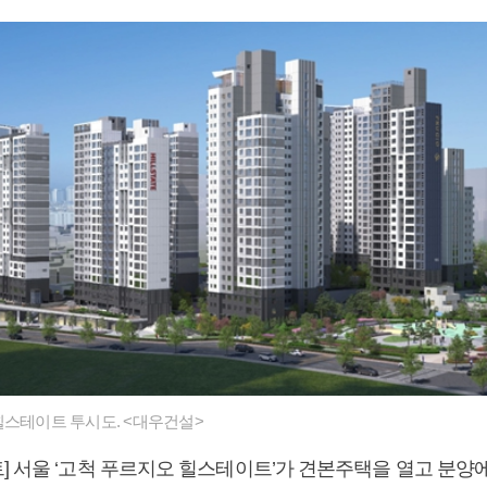
힐스테이트 투시도. <대우건설>
] 서울 ‘고척 푸르지오 힐스테이트’가 견본주택을 열고 분양