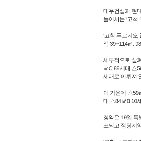
대우건설과 현대
들어서는 ‘고척
‘고척 푸르지오 
적 39~114㎡,
세부적으로 살펴보면
㎡C 88세대 △5
세대로 이뤄져 
이 가운데 △59㎡
대 △84㎡B 1
청약은 19일 특
표되고 정당계약