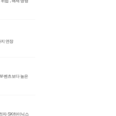
위법", 해제 명령
까지 연장
MW·벤츠보다 높은
성전자·SK하이닉스