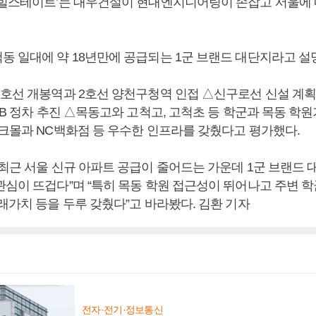
 힐스테이트’는 대우건설이 현대엔지니어링이 손잡고 서울에 
동 일대에 약 18년만에 공급되는 1군 브랜드 대단지라고 설
1호선 개봉역과 2호선 양천구청역 인접 △신구로선 신설 계
-B 정차 추진 △목동고와 고척고, 고척초 등 학군과 목동 학원
파크몰과 NC백화점 등 우수한 인프라를 갖췄다고 평가했다.
“최근 서울 신규 아파트 공급이 줄어드는 가운데 1군 브랜드
관심이 뜨겁다”며 “특히 목동 학원 접근성이 뛰어나고 주변 학
래가치 등을 두루 갖췄다”고 바라봤다. 김환 기자
전자·전기·정보통신