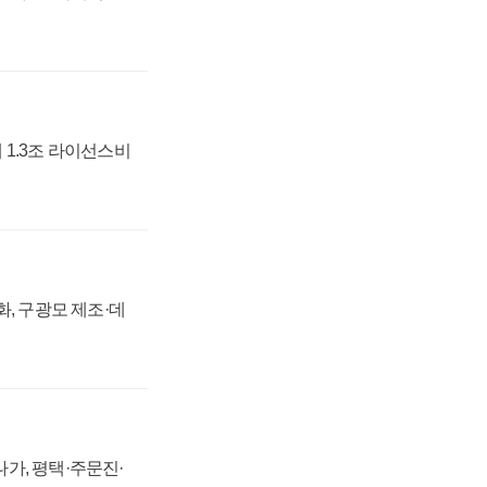
 1.3조 라이선스비
강화, 구광모 제조·데
가, 평택·주문진·