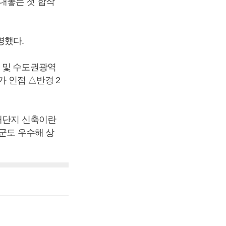
내놓는 첫 합작
명했다.
획 및 수도권광역
가 인접 △반경 2
 대단지 신축이란
군도 우수해 상