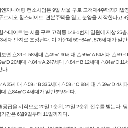
엔지니어링 컨소시엄은 9일 서울 구로 고척제4주택재개발
 푸르지오 힐스테이트’ 견본주택을 열고 분양을 시작한다고 8
힐스테이트’는 서울 구로 고척동 148-1번지 일원에 지상 25층,
 983세대 단지로 조성된다. 이 가운데 59~84㎡, 576세대가 
 △39㎡ 58세대 △49㎡ 90세대 △59㎡A 64세대 △59㎡B
9㎡D 20세대 △84㎡A 247세대 △84㎡B 12세대 △84㎡C 11세
있다.
A 25세대 △59㎡B 335세대 △59㎡C 88세대 △59㎡D 4세대
0세대 △84㎡C 4세대가 일반분양된다.
별공급을 시작으로 20일 1순위, 21일 2순위 접수를 받는다. 당
기간은 6월9일부터 11일까지다.