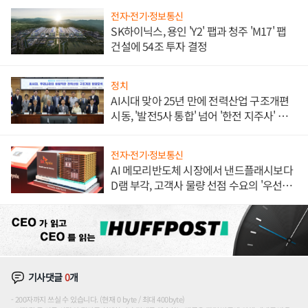
전자·전기·정보통신
SK하이닉스, 용인 'Y2' 팹과 청주 'M17' 팹
건설에 54조 투자 결정
정치
AI시대 맞아 25년 만에 전력산업 구조개편
시동, '발전5사 통합' 넘어 '한전 지주사' 재편
론도
전자·전기·정보통신
AI 메모리반도체 시장에서 낸드플래시보다
D램 부각, 고객사 물량 선점 수요의 '우선순
위'
기사댓글
0
개
200자까지 쓰실 수 있습니다. (현재 0 byte / 최대 400byte)