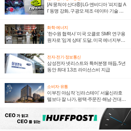
[AI 뭉쳐야 산다⑧] LG·엔비디아 '피지컬 A
I' 동맹 강화, 구광모 제조·데이터·기술 결
집해 종합 로보틱스 기업으로
화학·에너지
'한수원 협력사' 미국 오클로 SMR 연구용
원자로 '임계 상태' 도달, 미국 에너지부
"중요한 이정표"
전자·전기·정보통신
삼성전자 넷리스트와 특허분쟁 매듭, 5년
동안 최대 1.3조 라이선스비 지급
소비자·유통
이부진 야심작 '신라스테이' 서울신라호
텔보다 잘 나가, 평택·주문진·해남·건대로
성장판 더 넓힌다