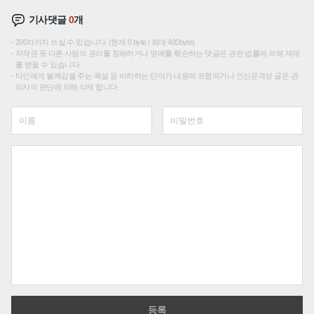
기사댓글
0
개
200자까지 쓰실 수 있습니다. (현재 0 byte / 최대 400byte)
저작권 등 다른 사람의 권리를 침해하거나 명예를 훼손하는 댓글은 관련 법률에 의해 제재
를 받을 수 있습니다.
타인에게 불쾌감을 주는 욕설 등 비하하는 단어가 내용에 포함되거나 인신공격성 글은 관
리자의 판단에 의해 삭제 합니다.