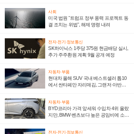
어
사회
미국 법원 "트럼프 정부 풍력 프로젝트 동
결 조치는 위법", 해제 명령 내려
전자·전기·정보통신
SK하이닉스 1주당 375원 현금배당 실시,
추가 주주환원 계획 9월 공개 예정
자동차·부품
현대차 올해 SUV 국내 베스트셀러 톱10
에서 싼타페만 자리매김, 그랜저·아반떼
'세단 쌍끌이'로 내수 방어
자동차·부품
BYD코리아 가격 앞세워 수입차 4위 올랐
지만, BMW·벤츠보다 높은 공임비에 소비
자 불만 폭발
전자·전기·정보통신