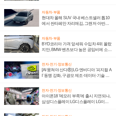
"중요한 이정표"
자동차·부품
현대차 올해 SUV 국내 베스트셀러 톱10
에서 싼타페만 자리매김, 그랜저·아반떼
'세단 쌍끌이'로 내수 방어
자동차·부품
BYD코리아 가격 앞세워 수입차 4위 올랐
지만, BMW·벤츠보다 높은 공임비에 소비
자 불만 폭발
전자·전기·정보통신
[AI 뭉쳐야 산다⑧] LG·엔비디아 '피지컬 A
I' 동맹 강화, 구광모 제조·데이터·기술 결
집해 종합 로보틱스 기업으로
전자·전기·정보통신
아이폰18 '메모리 부족'에 출시 지연되나,
삼성디스플레이 LG디스플레이 LG이노
텍 '탈애플' 수익 다각화 속도