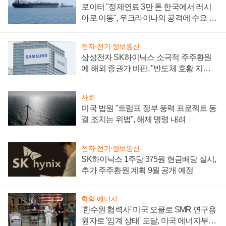
로이터 "정제연료 3만 톤 한국에서 러시
아로 이동", 우크라이나의 공격에 수요 늘
어
전자·전기·정보통신
삼성전자 SK하이닉스 소극적 주주환원
에 해외 증권가 비판, "반도체 호황 지속
성 의문"
사회
미국 법원 "트럼프 정부 풍력 프로젝트 동
결 조치는 위법", 해제 명령 내려
전자·전기·정보통신
SK하이닉스 1주당 375원 현금배당 실시,
추가 주주환원 계획 9월 공개 예정
화학·에너지
'한수원 협력사' 미국 오클로 SMR 연구용
원자로 '임계 상태' 도달, 미국 에너지부