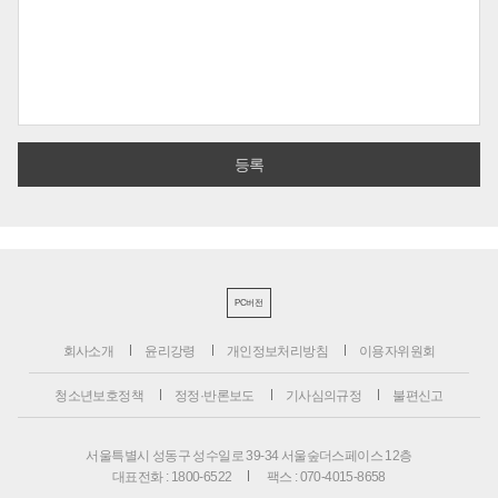
PC버전
회사소개
윤리강령
개인정보처리방침
이용자위원회
청소년보호정책
정정·반론보도
기사심의규정
불편신고
서울특별시 성동구 성수일로 39-34 서울숲더스페이스 12층
대표전화 : 1800-6522
팩스 : 070-4015-8658