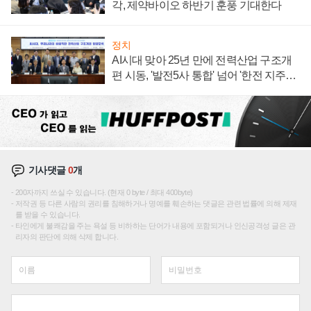
각, 제약바이오 하반기 훈풍 기대한다
정치
AI시대 맞아 25년 만에 전력산업 구조개
편 시동, '발전5사 통합' 넘어 '한전 지주사'
재편론도
기사댓글
0
개
200자까지 쓰실 수 있습니다. (현재 0 byte / 최대 400byte)
저작권 등 다른 사람의 권리를 침해하거나 명예를 훼손하는 댓글은 관련 법률에 의해 제재
를 받을 수 있습니다.
타인에게 불쾌감을 주는 욕설 등 비하하는 단어가 내용에 포함되거나 인신공격성 글은 관
리자의 판단에 의해 삭제 합니다.