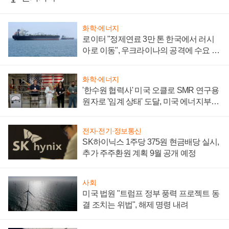
화학·에너지
로이터 "정제연료 3만 톤 한국에서 러시
아로 이동", 우크라이나의 공격에 수요 늘
어
화학·에너지
'한수원 협력사' 미국 오클로 SMR 연구용
원자로 '임계 상태' 도달, 미국 에너지부
"중요한 이정표"
전자·전기·정보통신
SK하이닉스 1주당 375원 현금배당 실시,
추가 주주환원 계획 9월 공개 예정
사회
미국 법원 "트럼프 정부 풍력 프로젝트 동
결 조치는 위법", 해제 명령 내려