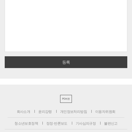
PC버전
회사소개
윤리강령
개인정보처리방침
이용자위원회
청소년보호정책
정정·반론보도
기사심의규정
불편신고