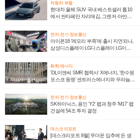
자동차·부품
현대차 올해 SUV 국내 베스트셀러 톱10
에서 싼타페만 자리매김, 그랜저·아반떼
'세단 쌍끌이'로 내수 방어
전자·전기·정보통신
아이폰18 '메모리 부족'에 출시 지연되나,
삼성디스플레이 LG디스플레이 LG이노
텍 '탈애플' 수익 다각화 속도
화학·에너지
'DL이앤씨 SMR 협력사' X에너지, '한수원
포스코 동맹' 센트러스에너지와 우라늄
계약 체결
전자·전기·정보통신
SK하이닉스, 용인 'Y2' 팹과 청주 'M17' 팹
건설에 54조 투자 결정
데스크 리포트
[데스크리포트 8월] 무더운 입추에 든 생