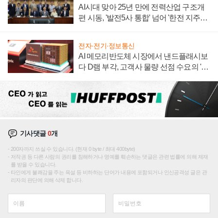
AI시대 맞아 25년 만에 전력산업 구조개
편 시동, '발전5사 통합' 넘어 '한전 지주사'
재편론도
전자·전기·정보통신
AI 메모리반도체 시장에서 낸드플래시보
다 D램 부각, 고객사 물량 선점 수요의 '우
선순위'
기사댓글
0
개
200자까지 쓰실 수 있습니다. (현재 0 byte / 최대 400byte)
저작권 등 다른 사람의 권리를 침해하거나 명예를 훼손하는 댓글은 관련 법률에 의해 제재
를 받을 수 있습니다.
타인에게 불쾌감을 주는 욕설 등 비하하는 단어가 내용에 포함되거나 인신공격성 글은 관
리자의 판단에 의해 삭제 합니다.